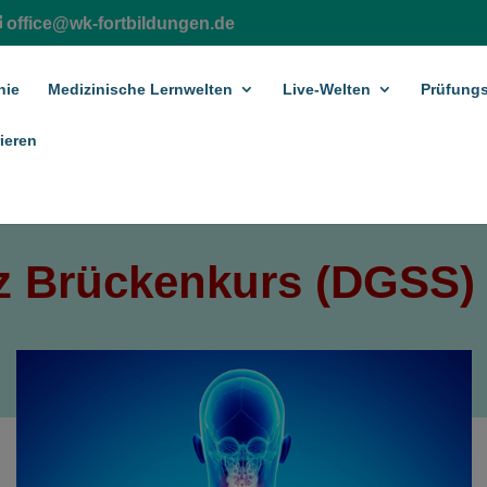
office@wk-fortbildungen.de
hie
Medizinische Lernwelten
Live-Welten
Prüfungs
ieren
 Brückenkurs (DGSS)