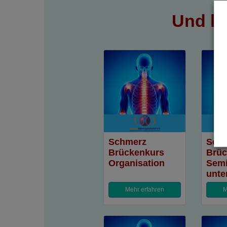
Und hi
Schmerz
Sch
Brückenkurs
Brüc
Organisation
Semi
unte
Mehr erfahren
M