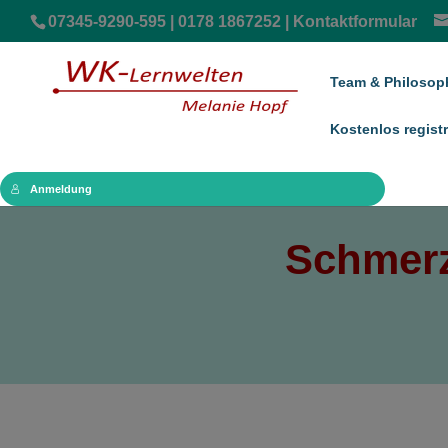
07345-9290-595 | 0178 1867252 |
Kontaktformular
Team & Philosop
Kostenlos registr
Anmeldung
Schmerz