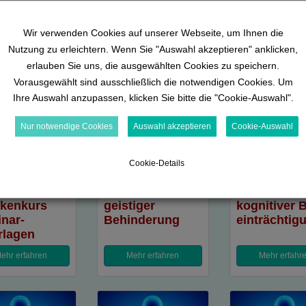
er geht’s zu deinem Wahlmodu
Wir verwenden Cookies auf unserer Webseite, um Ihnen die
Nutzung zu erleichtern. Wenn Sie "Auswahl akzeptieren" anklicken,
erlauben Sie uns, die ausgewählten Cookies zu speichern.
Vorausgewählt sind ausschließlich die notwendigen Cookies. Um
Ihre Auswahl anzupassen, klicken Sie bitte die "Cookie-Auswahl".
Nur notwendige Cookies
Auswahl akzeptieren
Cookie-Auswahl
Cookie-Details
merz
Menschen mit
Menschen m
kenkurs
geistiger
kognitiver 
nar­
Behinderung
ein­trächti­­­
rlagen
ehr erfahren
Mehr erfahren
Mehr erfahr