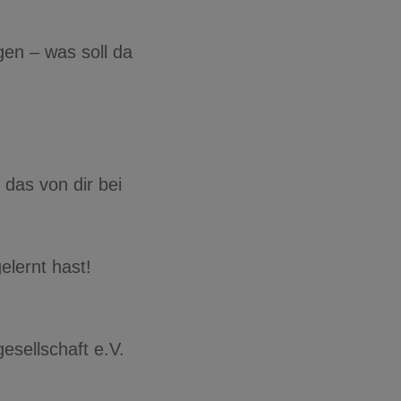
gen – was soll da
 das von dir bei
lernt hast!
esellschaft e.V.