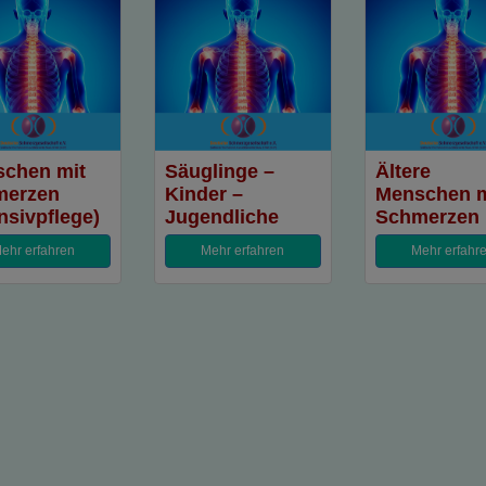
chen mit
Säuglinge –
Ältere
merzen
Kinder –
Menschen m
ensivpflege)
Jugendliche
Schmerzen
ehr erfahren
Mehr erfahren
Mehr erfahr