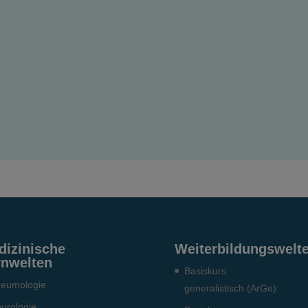
dizinische
Weiterbildungswelt
rnwelten
Basiskurs
eumo­logie
generalistisch (ArGe)
urologie