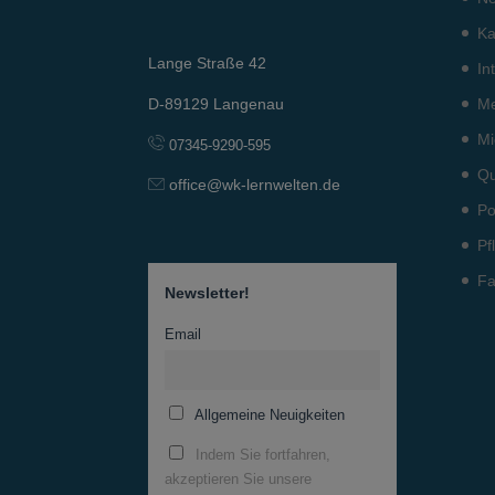
Ka
Lange Straße 42
In
Me
D-89129 Langenau
Mi
07345-9290-595
Qu
office@wk-lernwelten.de
Po
Pf
Fa
Newsletter!
Email
Allgemeine Neuigkeiten
Indem Sie fortfahren,
akzeptieren Sie unsere