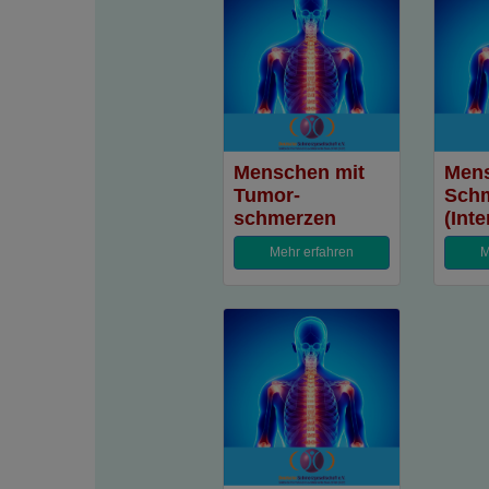
Menschen mit
Mens
Tumor­­­
Sch
schmerzen
(Int
Mehr erfahren
M