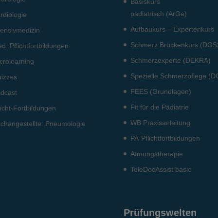
Basiskurs
pädiatrisch (ArGe)
rdiologie
Aufbaukurs – Expertenkurs
tensiv­medizin
Schmerz Brückenkurs (DGS
d. Pflichtfort­bildun­gen
Schmerzexperte (DEKRA)
crolearning
Spezielle Schmerzpflege (
izzes
FEES (Grundlagen)
dcast
Fit für die Pädiatrie
licht-Fort­bildun­gen
WB Praxisanleitung
ch­angestellte: Pneumo­logie
PA-Pflichtfortbildungen
Atmungstherapie
TeleDocAssist basic
Prüfungswelten