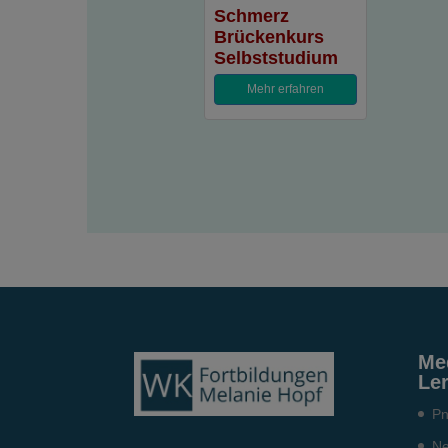
Schmerz
Brückenkurs
Selbststudium
Mehr erfahren
Me
Le
Pn
Ne