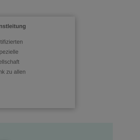
nstleitung
ifizierten
pezielle
llschaft
k zu allen