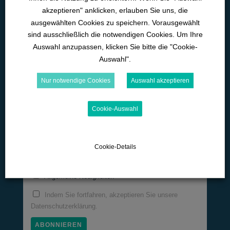
akzeptieren" anklicken, erlauben Sie uns, die
ausgewählten Cookies zu speichern. Vorausgewählt
Lange Straße 42
sind ausschließlich die notwendigen Cookies. Um Ihre
D-89129 Langenau
Auswahl anzupassen, klicken Sie bitte die "Cookie-
Auswahl".
07345-9290-595
Nur notwendige Cookies
Auswahl akzeptieren
office@wk-lernwelten.de
Cookie-Auswahl
Newsletter!
Email
Cookie-Details
Allgemeine Neuigkeiten
Indem Sie fortfahren, akzeptieren Sie unsere
Datenschutzerklärung.