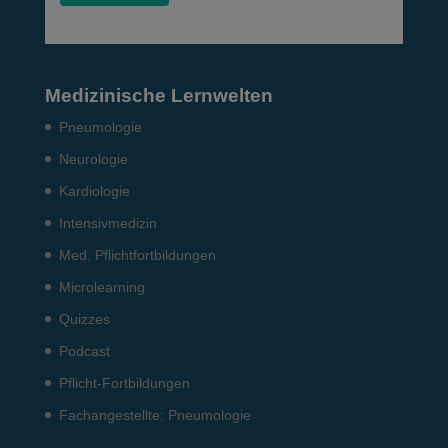
Medizinische Lernwelten
Pneumo­logie
Neurologie
Kardiologie
Intensiv­medizin
Med. Pflichtfort­bildun­gen
Microlearning
Quizzes
Podcast
Pflicht-Fort­bildun­gen
Fach­angestellte: Pneumo­logie