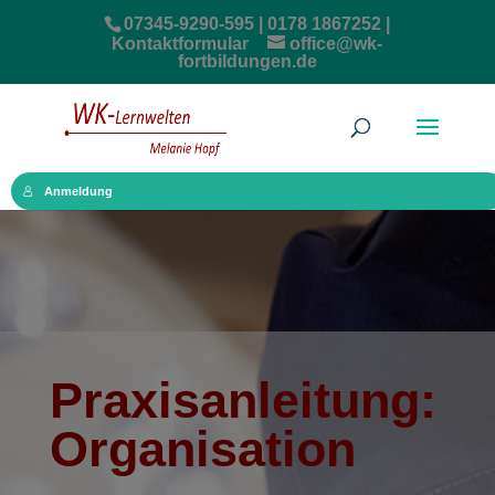
07345-9290-595 | 0178 1867252 |
Kontaktformular
office@wk-
fortbildungen.de
Anmeldung
Praxisanleitung:
Organisation