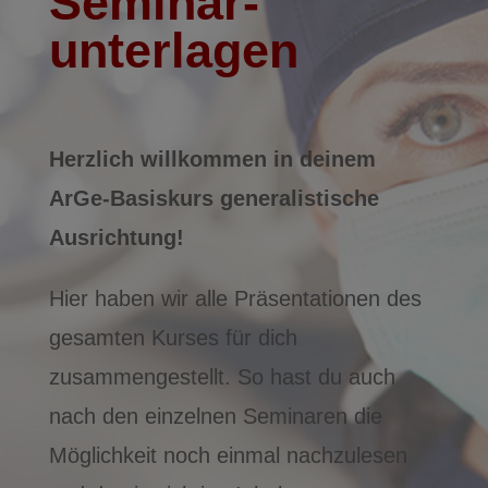
Seminar­
unterlagen
Herzlich
willkommen in deinem
ArGe-Basiskurs generalistische
Ausrichtung!
Hier haben wir alle Präsentationen des
gesamten Kurses für dich
zusammengestellt. So hast du auch
nach den einzelnen Seminaren die
Möglichkeit noch einmal nachzulesen