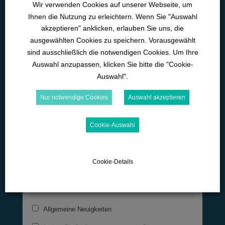
Wir verwenden Cookies auf unserer Webseite, um
Ihnen die Nutzung zu erleichtern. Wenn Sie "Auswahl
akzeptieren" anklicken, erlauben Sie uns, die
ausgewählten Cookies zu speichern. Vorausgewählt
sind ausschließlich die notwendigen Cookies. Um Ihre
Lange Straße 42
Auswahl anzupassen, klicken Sie bitte die "Cookie-
Auswahl".
D-89129 Langenau
Nur notwendige Cookies
Auswahl akzeptieren
07345-9290-595
office@wk-lernwelten.de
Cookie-Auswahl
Newsletter!
Cookie-Details
Email
Allgemeine Neuigkeiten