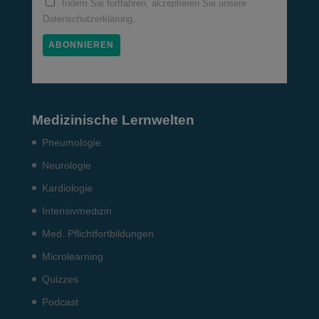
Indem Sie fortfahren, akzeptieren Sie unsere
Datenschutzerklärung.
Medizinische Lernwelten
Pneumo­logie
Neurologie
Kardiologie
Intensiv­medizin
Med. Pflichtfort­bildun­gen
Microlearning
Quizzes
Podcast