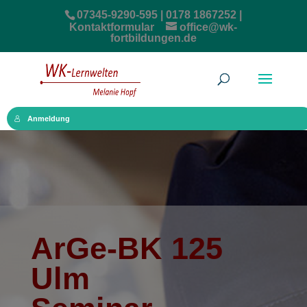
07345-9290-595 | 0178 1867252 |
Kontaktformular
office@wk-
fortbildungen.de
Anmeldung
ArGe-BK 125
Ulm