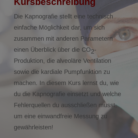
Kursbeschreibung
Die Kapnografie stellt eine technisch
einfache Möglichkeit dar, um sich
zusammen mit anderen Parametern
einen Überblick über die CO
-
2
Produktion, die alveoläre Ventilation
sowie die kardiale Pumpfunktion zu
machen. In diesem Kurs lernst du, wie
du die Kapnografie einsetzt und welche
Fehlerquellen du ausschließen musst,
um eine einwandfreie Messung zu
gewährleisten!