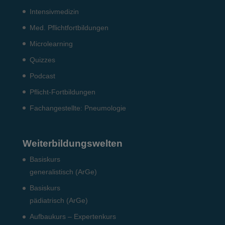
Intensiv­medizin
Med. Pflichtfort­bildun­gen
Microlearning
Quizzes
Podcast
Pflicht-Fort­bildun­gen
Fach­angestellte: Pneumo­logie
Weiterbildungswelten
Basiskurs
generalistisch (ArGe)
Basiskurs
pädiatrisch (ArGe)
Aufbaukurs – Expertenkurs