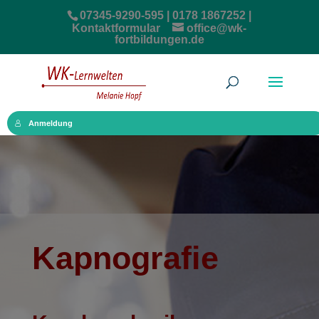
07345-9290-595 | 0178 1867252 |
Kontaktformular
office@wk-
fortbildungen.de
Anmeldung
Kapnografie