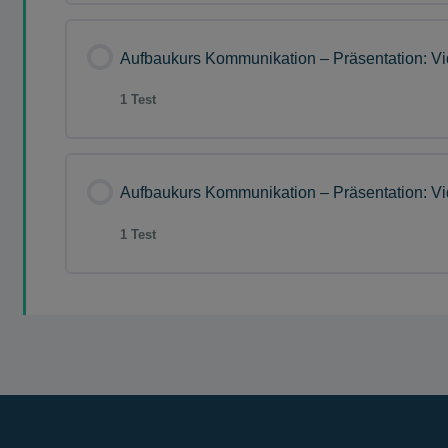
Lektion Inhalt
Aufbaukurs Kommunikation – Präsentation: Vi
1 Test
Fragensammlung AK Kommunikation – Pr
Lektion Inhalt
Aufbaukurs Kommunikation – Präsentation: Vi
1 Test
Fragensammlung AK Kommunikation – Pr
Lektion Inhalt
Fragensammlung AK Kommunikation – Pr