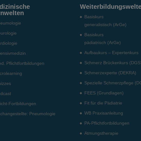
dizinische
Weiterbildungswelt
rnwelten
Basiskurs
eumo­logie
generalistisch (ArGe)
urologie
Basiskurs
pädiatrisch (ArGe)
rdiologie
Aufbaukurs – Expertenkurs
tensiv­medizin
Schmerz Brückenkurs (DGS
d. Pflichtfort­bildun­gen
Schmerzexperte (DEKRA)
crolearning
Spezielle Schmerzpflege (
izzes
FEES (Grundlagen)
dcast
Fit für die Pädiatrie
licht-Fort­bildun­gen
WB Praxisanleitung
ch­angestellte: Pneumo­logie
PA-Pflichtfortbildungen
Atmungstherapie