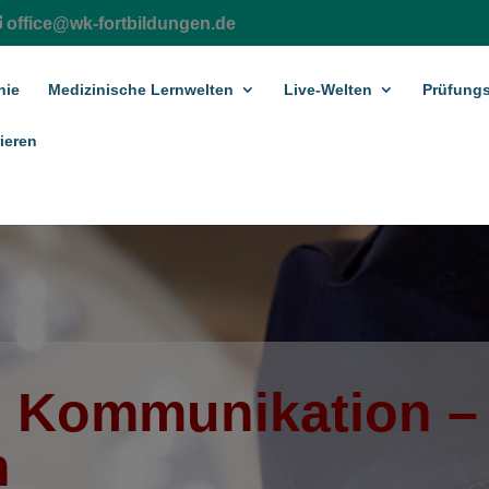
office@wk-fortbildungen.de
hie
Medizinische Lernwelten
Live-Welten
Prüfungs
ieren
: Kommunikation –
n