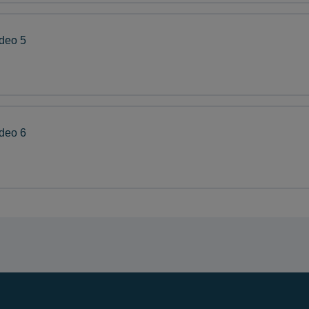
deo 5
äsentation 4
deo 6
äsentation 5
äsentation 6