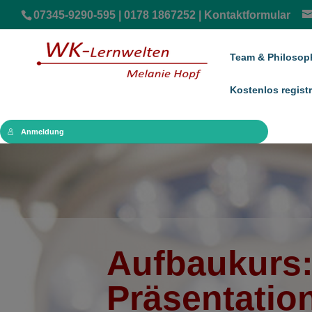
07345-9290-595 | 0178 1867252 |
Kontaktformular
Team & Philosop
Kostenlos registr
Anmeldung
Aufbaukurs
Präsentatio