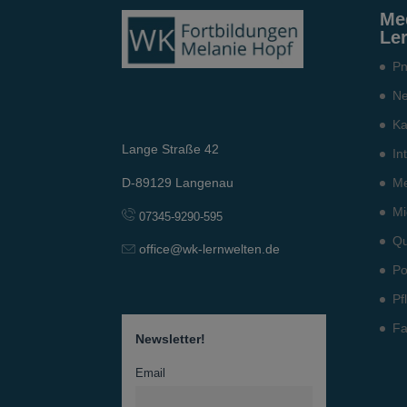
Me
Le
Pn
Ne
Ka
Lange Straße 42
In
Me
D-89129 Langenau
Mi
07345-9290-595
Qu
office@wk-lernwelten.de
Po
Pf
Fa
Newsletter!
Email