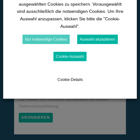
ausgewählten Cookies zu speichern. Vorausgewählt
D-89129 Langenau
sind ausschließlich die notwendigen Cookies. Um Ihre
Auswahl anzupassen, klicken Sie bitte die "Cookie-
07345-9290-595
Auswahl".
office@wk-lernwelten.de
Nur notwendige Cookies
Auswahl akzeptieren
Newsletter!
Cookie-Auswahl
Email
Cookie-Details
Allgemeine Neuigkeiten
Indem Sie fortfahren, akzeptieren Sie unsere
Datenschutzerklärung.