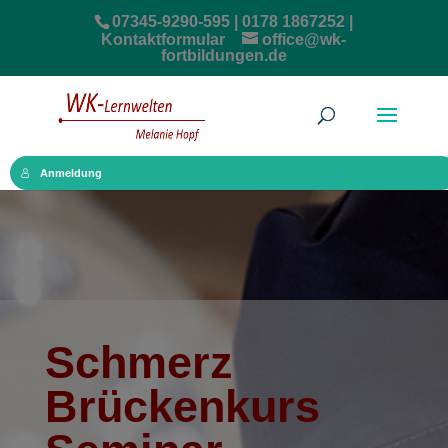
07345-9290-595 | 0178 1867252 |
Kontaktformular
office@wk-
fortbildungen.de
Anmeldung
Schmerz
Brückenkurs