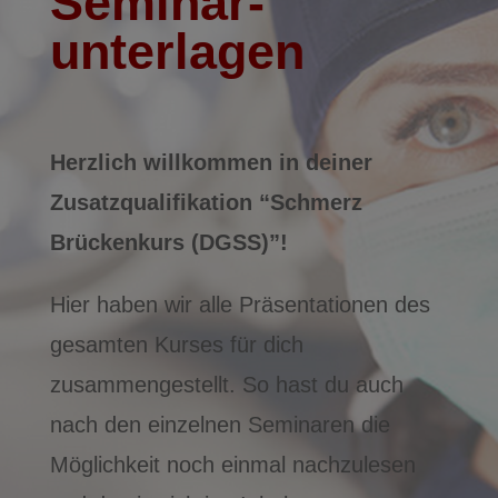
Seminar­
unterlagen
Herzlich
willkommen in deiner
Zusatzqualifikation “Schmerz
Brückenkurs (DGSS)”!
Hier haben wir alle Präsentationen des
gesamten Kurses für dich
zusammengestellt. So hast du auch
nach den einzelnen Seminaren die
Möglichkeit noch einmal nachzulesen