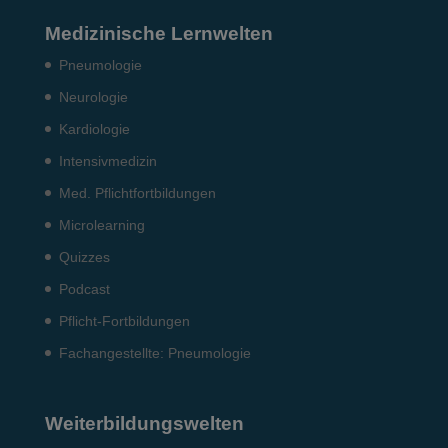
Medizinische Lernwelten
Pneumo­logie
Neurologie
Kardiologie
Intensiv­medizin
Med. Pflichtfort­bildun­gen
Microlearning
Quizzes
Podcast
Pflicht-Fort­bildun­gen
Fach­angestellte: Pneumo­logie
Weiterbildungswelten