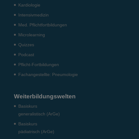
Kardiologie
Intensiv­medizin
Med. Pflichtfort­bildun­gen
Microlearning
Quizzes
Podcast
Pflicht-Fort­bildun­gen
Fach­angestellte: Pneumo­logie
Weiterbildungswelten
Basiskurs
generalistisch (ArGe)
Basiskurs
pädiatrisch (ArGe)