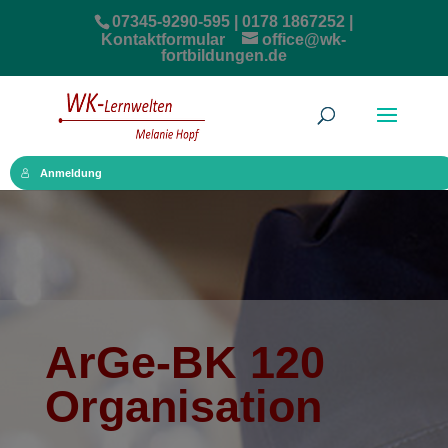
07345-9290-595 | 0178 1867252 |
Kontaktformular
office@wk-
fortbildungen.de
Anmeldung
ArGe-BK 120
Organisation