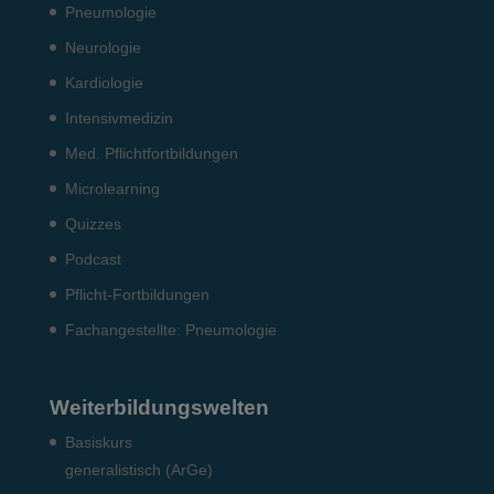
Pneumo­logie
Neurologie
Kardiologie
Intensiv­medizin
Med. Pflichtfort­bildun­gen
Microlearning
Quizzes
Podcast
Pflicht-Fort­bildun­gen
Fach­angestellte: Pneumo­logie
Weiterbildungswelten
Basiskurs
generalistisch (ArGe)