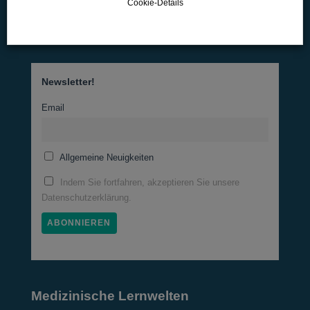
Cookie-Details
07345-9290-595
office@wk-lernwelten.de
Newsletter!
Email
Allgemeine Neuigkeiten
Indem Sie fortfahren, akzeptieren Sie unsere
Datenschutzerklärung.
Medizinische Lernwelten