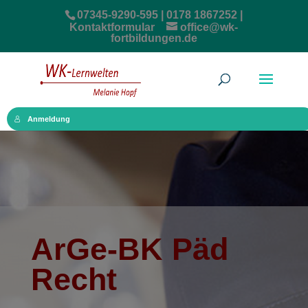
07345-9290-595 | 0178 1867252 |
Kontaktformular
office@wk-
fortbildungen.de
Anmeldung
ArGe-BK Päd
Recht