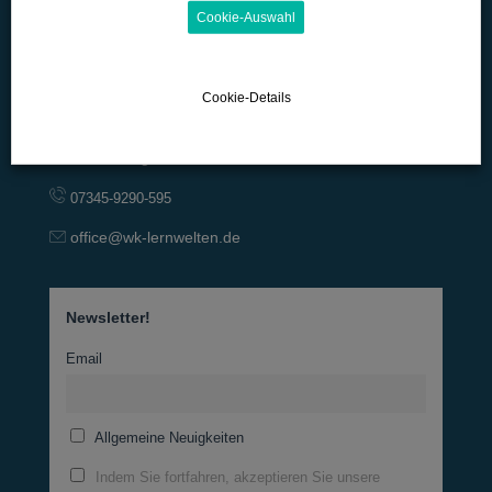
Cookie-Auswahl
Cookie-Details
Lange Straße 42
D-89129 Langenau
07345-9290-595
office@wk-lernwelten.de
Newsletter!
Email
Allgemeine Neuigkeiten
Indem Sie fortfahren, akzeptieren Sie unsere