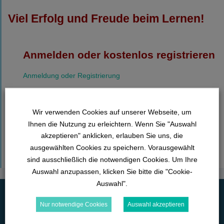
Viel Erfolg und Freude beim Lernen!
Anmelden oder kostenlos registrieren
Anmeldung oder Registrierung
Sollte sich das Anmeldefenster nach Klick auf den Link
Wir verwenden Cookies auf unserer Webseite, um
“Anmelden / kostenlos registrieren” nicht öffnen,
Ihnen die Nutzung zu erleichtern. Wenn Sie "Auswahl
klicken Sie hier
akzeptieren" anklicken, erlauben Sie uns, die
ausgewählten Cookies zu speichern. Vorausgewählt
sind ausschließlich die notwendigen Cookies. Um Ihre
Auswahl anzupassen, klicken Sie bitte die "Cookie-
Auswahl".
Nur notwendige Cookies
Auswahl akzeptieren