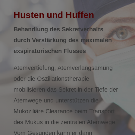
Husten und Huffen
Behandlung des Sekretverhalts
durch Verstärkung des maximalen
exspiratorischen Flusses
Atemvertiefung, Atemverlangsamung
oder die Oszillationstherapie
mobilisieren das Sekret in der Tiefe der
Atemwege und unterstützen die
Mukoziliäre Clearance beim Transport
des Mukus in die zentralen Atemwege.
Vom Gesunden kann er dann