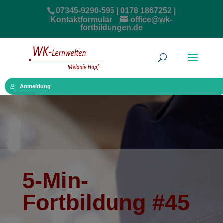
07345-9290-595 | 0178 1867252 |
Kontaktformular
office@wk-
fortbildungen.de
Anmeldung
5-Min-
Fortbildung #45