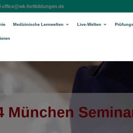
office@wk-fortbildungen.de
hie
Medizinische Lernwelten
Live-Welten
Prüfungs
ieren
 München Seminar