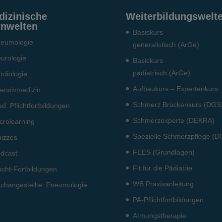
dizinische
Weiterbildungswelt
rnwelten
Basiskurs
eumo­logie
generalistisch (ArGe)
urologie
Basiskurs
pädiatrisch (ArGe)
rdiologie
Aufbaukurs – Expertenkurs
tensiv­medizin
Schmerz Brückenkurs (DGS
d. Pflichtfort­bildun­gen
Schmerzexperte (DEKRA)
crolearning
Spezielle Schmerzpflege (
izzes
FEES (Grundlagen)
dcast
Fit für die Pädiatrie
licht-Fort­bildun­gen
WB Praxisanleitung
ch­angestellte: Pneumo­logie
PA-Pflichtfortbildungen
Atmungstherapie