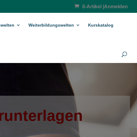
0-Artikel
|
Anmelden
­welten
Weiterbildungswelten
Kurskatalog
­unterlagen