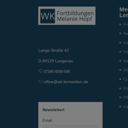
Me
Le
Pn
Ne
Ka
Lange Straße 42
In
Me
D-89129 Langenau
Mi
07345-9290-595
Qu
office@wk-lernwelten.de
Po
Pf
Fa
Newsletter!
Email