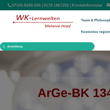
07345-9290-595 | 0178 1867252 |
Kontaktformular
Team & Philosop
Kostenlos registr
Anmeldung
ArGe-BK 134