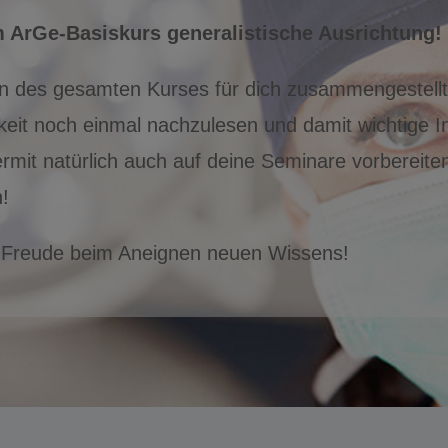
 ArGe-Basiskurs generalistische Ausrichtung!
nen des gesamten Kurses für dich zusammengestell
eit noch einmal nachzulesen und damit wichtige I
iermit natürlich auch auf deine Seminare vorberei
!
el Freude beim Aneignen neuen Wissens!