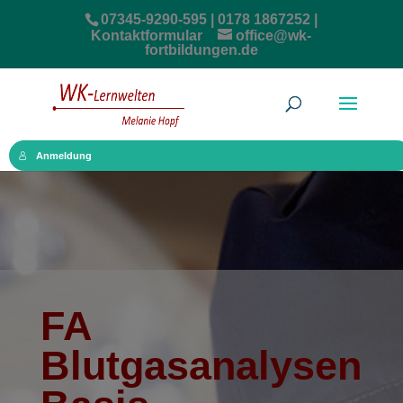
07345-9290-595 | 0178 1867252 |
Kontaktformular
office@wk-
fortbildungen.de
Anmeldung
FA
Blutgasanalysen