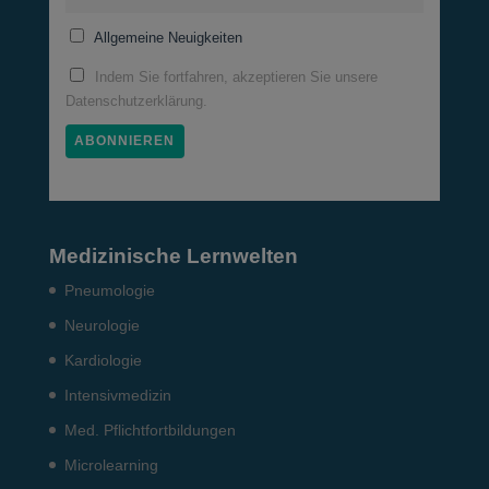
Allgemeine Neuigkeiten
Indem Sie fortfahren, akzeptieren Sie unsere
Datenschutzerklärung.
Medizinische Lernwelten
Pneumo­logie
Neurologie
Kardiologie
Intensiv­medizin
Med. Pflichtfort­bildun­gen
Microlearning