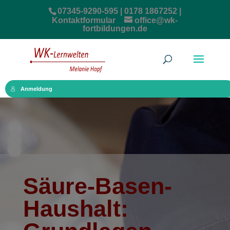
07345-9290-595 | 0178 1867252 |
Kontaktformular
office@wk-
fortbildungen.de
Anmeldung
Säure-Basen-
Haushalt: