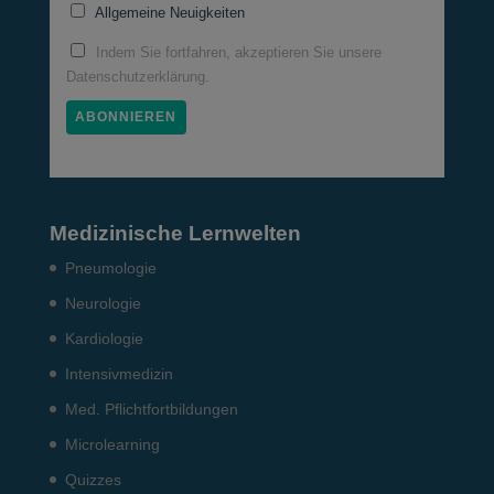
Allgemeine Neuigkeiten
Indem Sie fortfahren, akzeptieren Sie unsere
Datenschutzerklärung.
Medizinische Lernwelten
Pneumo­logie
Neurologie
Kardiologie
Intensiv­medizin
Med. Pflichtfort­bildun­gen
Microlearning
Quizzes