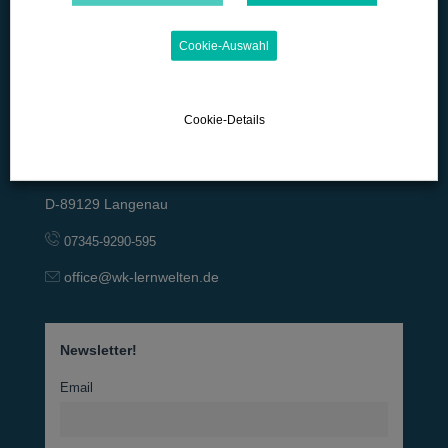
Cookie-Auswahl
Cookie-Details
Lange Straße 42
D-89129 Langenau
07345-9290-595
office@wk-lernwelten.de
Newsletter!
Email