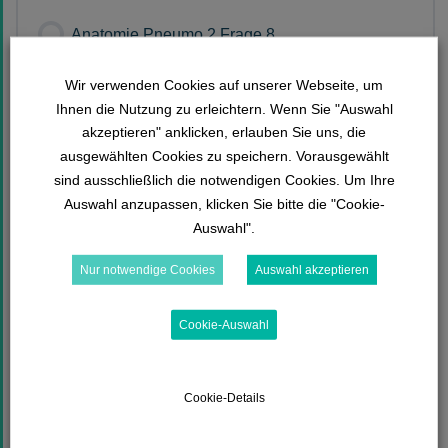
Anatomie Pneumo 2 Frage 8
Wir verwenden Cookies auf unserer Webseite, um
Ihnen die Nutzung zu erleichtern. Wenn Sie "Auswahl
Anatomie Pneumo 2 Frage 9
akzeptieren" anklicken, erlauben Sie uns, die
ausgewählten Cookies zu speichern. Vorausgewählt
sind ausschließlich die notwendigen Cookies. Um Ihre
Auswahl anzupassen, klicken Sie bitte die "Cookie-
Anatomie Pneumo 2 Frage 10
Auswahl".
Nur notwendige Cookies
Auswahl akzeptieren
Anatomie Pneumo 2 Frage 11
Cookie-Auswahl
Cookie-Details
Anatomie Pneumo 2 Frage 12