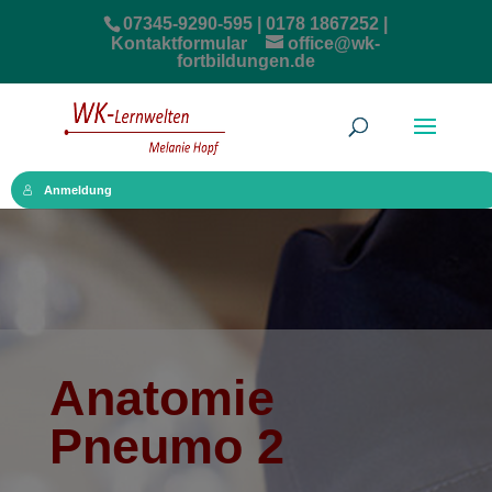
07345-9290-595 | 0178 1867252 |
Kontaktformular
office@wk-
fortbildungen.de
Anmeldung
Anatomie
Pneumo 2