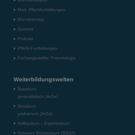
Intensiv­medizin
Med. Pflichtfort­bildun­gen
Microlearning
Quizzes
Podcast
Pflicht-Fort­bildun­gen
Fach­angestellte: Pneumo­logie
Weiterbildungswelten
Basiskurs
generalistisch (ArGe)
Basiskurs
pädiatrisch (ArGe)
Aufbaukurs – Expertenkurs
Schmerz Brückenkurs (DGSS)