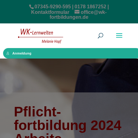
07345-9290-595 | 0178 1867252 |
Kontaktformular
office@wk-
fortbildungen.de
Anmeldung
Pflicht­
fortbildung 2024