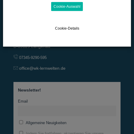
Cookie-Auswahl
Cookie-Details
Lange Straße 42
D-89129 Langenau
07345-9290-595
office@wk-lernwelten.de
Newsletter!
Email
Allgemeine Neuigkeiten
Indem Sie fortfahren, akzeptieren Sie unsere