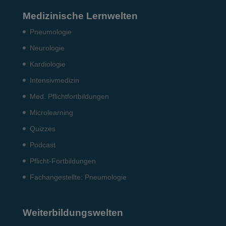
Medizinische Lernwelten
Pneumo­logie
Neurologie
Kardiologie
Intensiv­medizin
Med. Pflichtfort­bildun­gen
Microlearning
Quizzes
Podcast
Pflicht-Fort­bildun­gen
Fach­angestellte: Pneumo­logie
Weiterbildungswelten