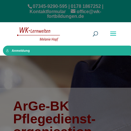
07345-9290-595 | 0178 1867252 |
Kontaktformular
office@wk-
fortbildungen.de
Anmeldung
ArGe-BK
Pflege­dienst­