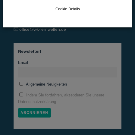
D-89129 Langenau
Cookie-Details
07345-9290-595
office@wk-lernwelten.de
Newsletter!
Email
Allgemeine Neuigkeiten
Indem Sie fortfahren, akzeptieren Sie unsere
Datenschutzerklärung.