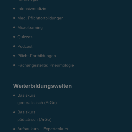
Intensiv­medizin
Med. Pflichtfort­bildun­gen
Microlearning
Quizzes
Podcast
Pflicht-Fort­bildun­gen
Fach­angestellte: Pneumo­logie
Weiterbildungswelten
Basiskurs
generalistisch (ArGe)
Basiskurs
pädiatrisch (ArGe)
Aufbaukurs – Expertenkurs