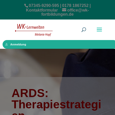
07345-9290-595 | 0178 1867252 |
Kontaktformular
office@wk-
fortbildungen.de
Anmeldung
ARDS:
Therapiestrategi