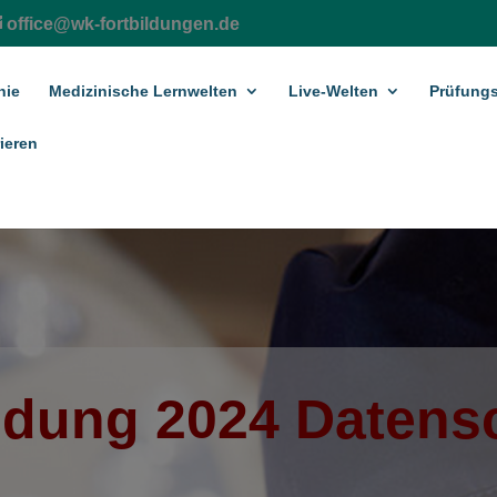
office@wk-fortbildungen.de
hie
Medizinische Lernwelten
Live-Welten
Prüfungs
ieren
bildung 2024 Datens