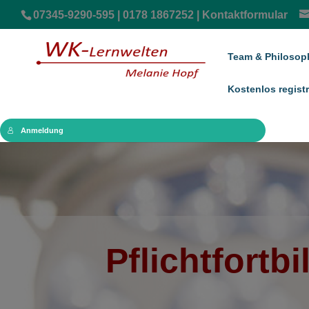
07345-9290-595 | 0178 1867252 |
Kontaktformular
Team & Philosop
Kostenlos registr
Anmeldung
Pflicht­fort