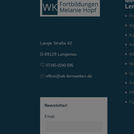
Me
Le
Pn
Ne
Ka
Lange Straße 42
In
Me
D-89129 Langenau
Mi
07345-9290-595
Qu
office@wk-lernwelten.de
Po
Pf
Fa
Newsletter!
Email