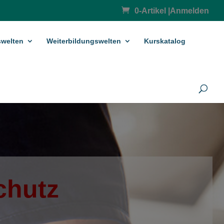
0-Artikel
|
Anmelden
­welten
Weiterbildungswelten
Kurskatalog
chutz