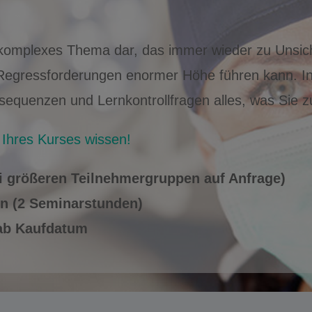
 komplexes Thema dar, das immer wieder zu Unsich
Regressforderungen enormer Höhe führen kann. In d
sequenzen und Lernkontrollfragen alles, was Sie
Ihres Kurses wissen!
ei größeren Teilnehmergruppen auf Anfrage)
en (2 Seminarstunden)
 ab Kaufdatum