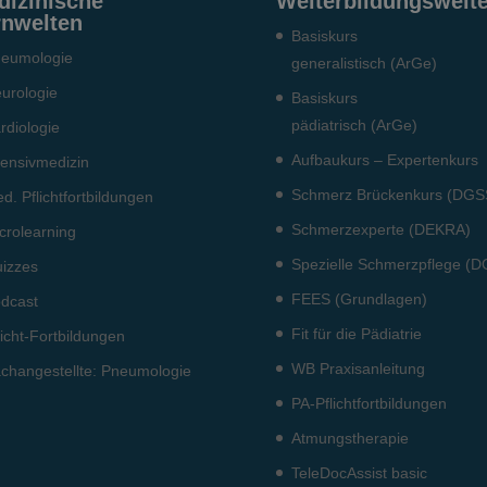
dizinische
Weiterbildungswelt
rnwelten
Basiskurs
eumo­logie
generalistisch (ArGe)
urologie
Basiskurs
pädiatrisch (ArGe)
rdiologie
Aufbaukurs – Expertenkurs
tensiv­medizin
Schmerz Brückenkurs (DGS
d. Pflichtfort­bildun­gen
Schmerzexperte (DEKRA)
crolearning
Spezielle Schmerzpflege (
izzes
FEES (Grundlagen)
dcast
Fit für die Pädiatrie
licht-Fort­bildun­gen
WB Praxisanleitung
ch­angestellte: Pneumo­logie
PA-Pflichtfortbildungen
Atmungstherapie
TeleDocAssist basic