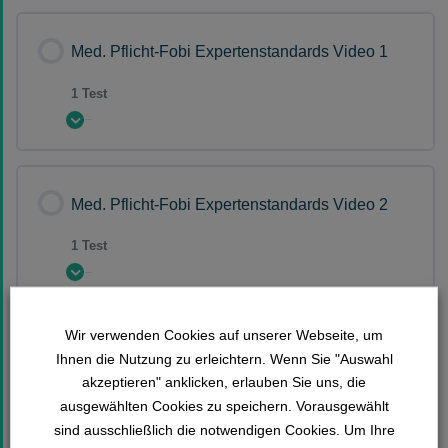
Med. Pflicht-Fobi Expertenstandards Video 1
1 Test
Erweitern Sie
Lektion Inhalt
Med. Pflicht-Fobi Expertenstandards Video 2
1 Test
Fragensammlung Med. Pflicht-Fobi
Erweitern Sie
Expertenstandards 1
Lektion Inhalt
Wir verwenden Cookies auf unserer Webseite, um
Med. Pflicht-Fobi Expertenstandards Video 3
Ihnen die Nutzung zu erleichtern. Wenn Sie "Auswahl
akzeptieren" anklicken, erlauben Sie uns, die
1 Test
ausgewählten Cookies zu speichern. Vorausgewählt
Fragensammlung Med. Pflicht-Fobi
sind ausschließlich die notwendigen Cookies. Um Ihre
Erweitern Sie