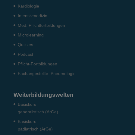
Kardiologie
Intensiv­medizin
Med. Pflichtfort­bildun­gen
Microlearning
Quizzes
Podcast
Pflicht-Fort­bildun­gen
Fach­angestellte: Pneumo­logie
Weiterbildungswelten
Basiskurs
generalistisch (ArGe)
Basiskurs
pädiatrisch (ArGe)