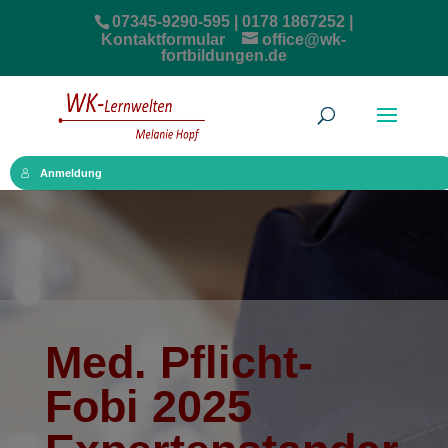
07345-9290-595 | 0178 1867252 |
Kontaktformular
office@wk-
fortbildungen.de
Anmeldung
Med. Pflicht-
Fobi 2025