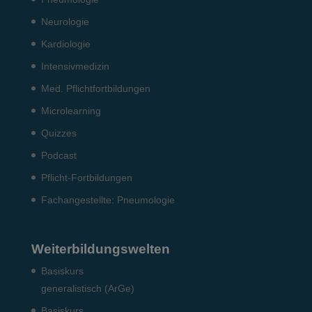
Neurologie
Kardiologie
Intensiv­medizin
Med. Pflichtfort­bildun­gen
Microlearning
Quizzes
Podcast
Pflicht-Fort­bildun­gen
Fach­angestellte: Pneumo­logie
Weiterbildungswelten
Basiskurs
generalistisch (ArGe)
Basiskurs