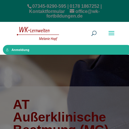
07345-9290-595 | 0178 1867252 |
Kontaktformular
office@wk-
fortbildungen.de
Anmeldung
AT
Außerklinische