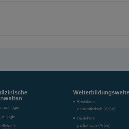
g 4
g 5
dizinische
Weiterbildungswelt
rnwelten
Basiskurs
eumo­logie
generalistisch (ArGe)
urologie
Basiskurs
pädiatrisch (ArGe)
rdiologie