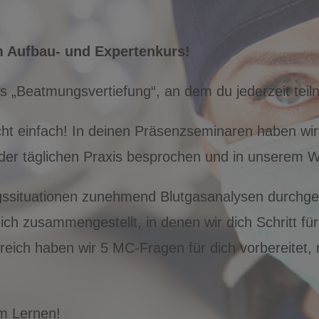
m Aufbau- und Expertenkurs!
rs „Beatmungsvertiefung“, an dem du jederzeit tei
cht einfach! In deinen Präsenzseminaren haben wir
 der täglichen Praxis besprochen und in unserem W
gssituationen zunehmend Blutgasanalysen durchgef
ich zusammengestellt, in denen wir dich Schritt fü
eich haben wir 5 MC-Fragen für dich vorbereitet, 
im Lernen!