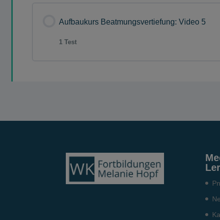
Lektion Inhalt
Aufbaukurs Beatmungsvertiefung: Video 5
1 Test
Fragensammlung AK Beatmungsvertiefun
Lektion Inhalt
Fragensammlung AK Beatmungsvertiefun
Me
Le
Pn
Ne
Ka