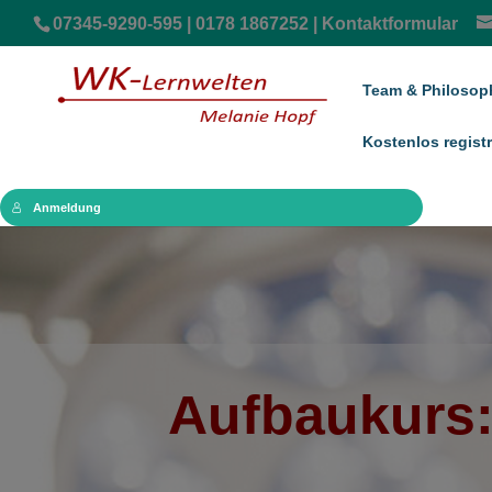
07345-9290-595 | 0178 1867252 |
Kontaktformular
Team & Philosop
Kostenlos registr
Anmeldung
Aufbaukurs: