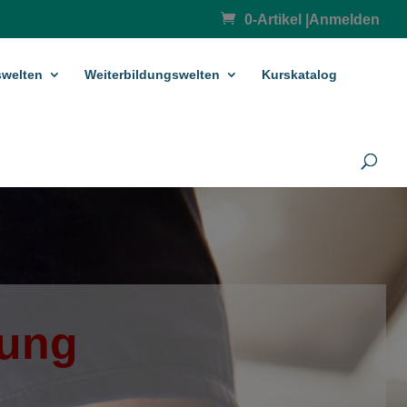
0-Artikel
|
Anmelden
­welten
Weiterbildungswelten
Kurskatalog
fung