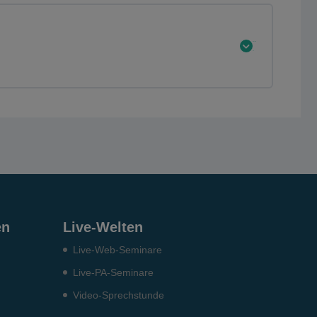
Erweitern
Sie
en
Live-Welten
Live-Web-Seminare
Live-PA-Seminare
Video-Sprechstunde