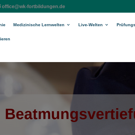
office@wk-fortbildungen.de
hie
Medizinische Lernwelten
Live-Welten
Prüfungs
ieren
 Beatmungs­vertie