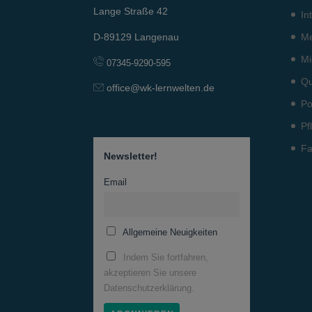
Lange Straße 42
In
Me
D-89129 Langenau
Mi
07345-9290-595
Qu
office@wk-lernwelten.de
Po
Pf
Fa
Newsletter!
Email
Allgemeine Neuigkeiten
Indem Sie fortfahren,
akzeptieren Sie unsere
Datenschutzerklärung.