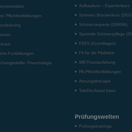
Aufbaukurs – Expertenkurs
tensiv­medizin
Schmerz Brückenkurs (DGS
d. Pflichtfort­bildun­gen
Schmerzexperte (DEKRA)
crolearning
Spezielle Schmerzpflege (
izzes
FEES (Grundlagen)
dcast
Fit für die Pädiatrie
licht-Fort­bildun­gen
WB Praxisanleitung
ch­angestellte: Pneumo­logie
PA-Pflichtfortbildungen
Atmungstherapie
TeleDocAssist basic
Prüfungswelten
Prü­fungs­trai­nings