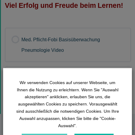
Viel Erfolg und Freude beim Lernen!
Med. Pflicht-Fobi Basisüberwachung
Pneumologie Video
Fragensammlung Med. Pflicht-Fobi
Wir verwenden Cookies auf unserer Webseite, um
Basisüberwachung Pneumologie
Ihnen die Nutzung zu erleichtern. Wenn Sie "Auswahl
akzeptieren" anklicken, erlauben Sie uns, die
ausgewählten Cookies zu speichern. Vorausgewählt
sind ausschließlich die notwendigen Cookies. Um Ihre
Auswahl anzupassen, klicken Sie bitte die "Cookie-
Auswahl".