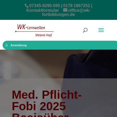
07345-9290-595 | 0178 1867252 |
Kontaktformular
office@wk-
fortbildungen.de
Anmeldung
Med. Pflicht-
Fobi 2025