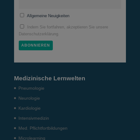
Allgemeine Neuigkeiten
Indem Sie fortfahren, akzeptieren Sie unsere
Datenschutzerklärung.
Medizinische Lernwelten
Pneumo­logie
Neurologie
Kardiologie
Intensiv­medizin
Med. Pflichtfort­bildun­gen
Microlearning