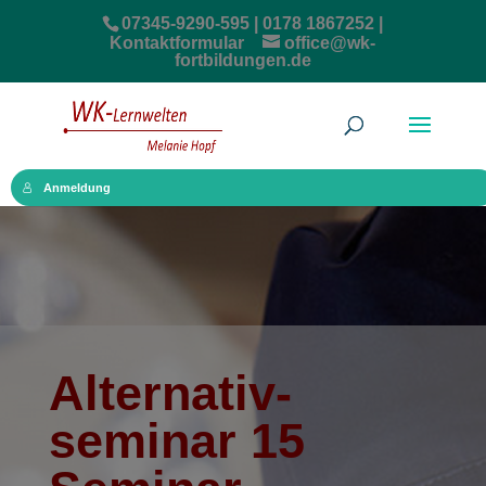
07345-9290-595 | 0178 1867252 |
Kontaktformular
office@wk-
fortbildungen.de
Anmeldung
Alternativ­­
seminar 15