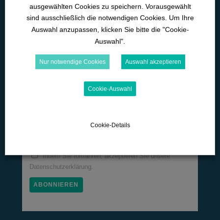
ausgewählten Cookies zu speichern. Vorausgewählt
D-89129 Langenau
sind ausschließlich die notwendigen Cookies. Um Ihre
Auswahl anzupassen, klicken Sie bitte die "Cookie-
07345-9290-595
Auswahl".
office@wk-lernwelten.de
Nur notwendige Cookies
Auswahl akzeptieren
Newsletter!
Cookie-Auswahl
Email
Cookie-Details
Allgemeine Neuigkeiten
Indem Sie fortfahren, akzeptieren Sie unsere
Datenschutzerklärung.