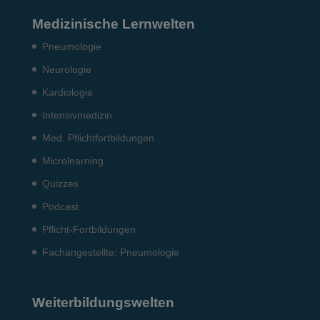
Medizinische Lernwelten
Pneumo­logie
Neurologie
Kardiologie
Intensiv­medizin
Med. Pflichtfort­bildun­gen
Microlearning
Quizzes
Podcast
Pflicht-Fort­bildun­gen
Fach­angestellte: Pneumo­logie
Weiterbildungswelten