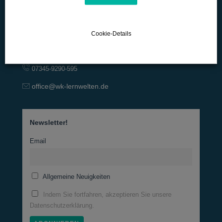
Lange Straße 42
Cookie-Details
D-89129 Langenau
07345-9290-595
office@wk-lernwelten.de
Newsletter!
Email
Allgemeine Neuigkeiten
Indem Sie fortfahren, akzeptieren Sie unsere
Datenschutzerklärung.