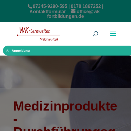
07345-9290-595 | 0178 1867252 |
Kontaktformular
office@wk-
fortbildungen.de
Anmeldung
Medizinprodukte
-