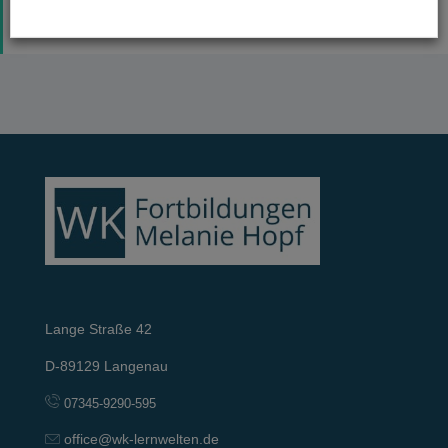
kompakt 5
Lektion Inhalt
Fragensammlung Med. Pflicht-Fobi Schlaf
kompakt 6
Lange Straße 42
D-89129 Langenau
07345-9290-595
office@wk-lernwelten.de