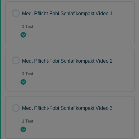
Med. Pflicht-Fobi Schlaf kompakt Video 1
1 Test
Erweitern Sie
Lektion Inhalt
Med. Pflicht-Fobi Schlaf kompakt Video 2
1 Test
Fragensammlung Med. Pflicht-Fobi Schlaf
Erweitern Sie
kompakt 1
Lektion Inhalt
Med. Pflicht-Fobi Schlaf kompakt Video 3
1 Test
Fragensammlung Med. Pflicht-Fobi Schlaf
Erweitern Sie