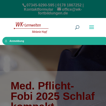
07345-9290-595 | 0178 1867252 |
Kontaktformular
office@wk-
fortbildungen.de
Anmeldung
Med. Pflicht-
Fobi 2025 Schlaf