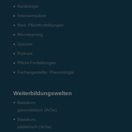
Kardiologie
Intensiv­medizin
Med. Pflichtfort­bildun­gen
Microlearning
Quizzes
Podcast
Pflicht-Fort­bildun­gen
Fach­angestellte: Pneumo­logie
Weiterbildungswelten
Basiskurs
generalistisch (ArGe)
Basiskurs
pädiatrisch (ArGe)