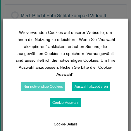
kompakt 2
Lektion Inhalt
Med. Pflicht-Fobi Schlaf kompakt Video 4
1 Test
Wir verwenden Cookies auf unserer Webseite, um
Fragensammlung Med. Pflicht-Fobi Schlaf
Erweitern Sie
Ihnen die Nutzung zu erleichtern. Wenn Sie "Auswahl
kompakt 3
akzeptieren" anklicken, erlauben Sie uns, die
Lektion Inhalt
ausgewählten Cookies zu speichern. Vorausgewählt
Med. Pflicht-Fobi Schlaf kompakt Video 5
sind ausschließlich die notwendigen Cookies. Um Ihre
Auswahl anzupassen, klicken Sie bitte die "Cookie-
1 Test
Auswahl".
Fragensammlung Med. Pflicht-Fobi Schlaf
Erweitern Sie
Nur notwendige Cookies
Auswahl akzeptieren
kompakt 4
Lektion Inhalt
Cookie-Auswahl
Med. Pflicht-Fobi Schlaf kompakt Video 6
1 Test
Fragensammlung Med. Pflicht-Fobi Schlaf
Cookie-Details
Erweitern Sie