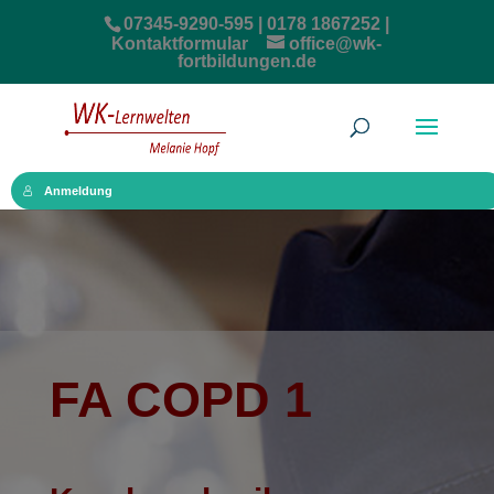
07345-9290-595 | 0178 1867252 |
Kontaktformular
office@wk-
fortbildungen.de
Anmeldung
FA COPD 1