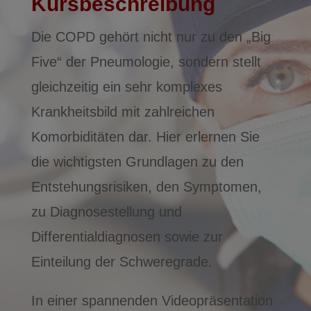
Kursbeschreibung
Die COPD gehört nicht nur zu den „Big
Five“ der Pneumologie, sondern stellt
gleichzeitig ein sehr komplexes
Krankheitsbild mit zahlreichen
Komorbiditäten dar. Hier erlernen Sie
die wichtigsten Grundlagen zu den
Entstehungsrisiken, den Symptomen,
zu Diagnosestellung und
Differentialdiagnosen sowie zur
Einteilung der Schweregrade.
In einer spannenden Videopräsentation