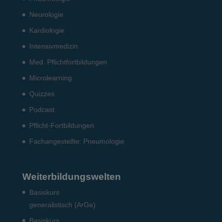
Neurologie
Kardiologie
Intensiv­medizin
Med. Pflichtfort­bildun­gen
Microlearning
Quizzes
Podcast
Pflicht-Fort­bildun­gen
Fach­angestellte: Pneumo­logie
Weiterbildungswelten
Basiskurs
generalistisch (ArGe)
Basiskurs