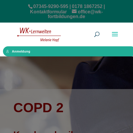
07345-9290-595 | 0178 1867252 |
Kontaktformular
office@wk-
fortbildungen.de
Anmeldung
COPD 2