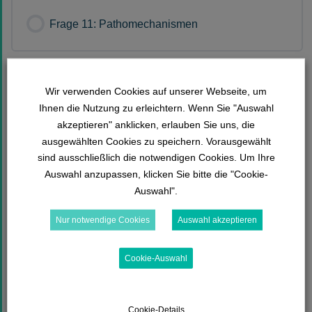
Frage 11: Pathomechanismen
Frage 12: Bronchoparenchymale Brücken
Wir verwenden Cookies auf unserer Webseite, um
Ihnen die Nutzung zu erleichtern. Wenn Sie "Auswahl
akzeptieren" anklicken, erlauben Sie uns, die
ausgewählten Cookies zu speichern. Vorausgewählt
Frage 13: Atemwegsobstruktion
sind ausschließlich die notwendigen Cookies. Um Ihre
Auswahl anzupassen, klicken Sie bitte die "Cookie-
Auswahl".
Frage 14: Oxidativer Stress
Nur notwendige Cookies
Auswahl akzeptieren
Cookie-Auswahl
Frage 15: Proteasen und Antiproteasen
Cookie-Details