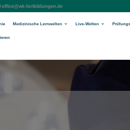
office@wk-fortbildungen.de
hie
Medizinische Lernwelten
Live-Welten
Prüfungs
ieren