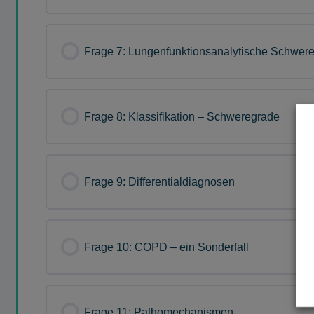
Frage 7: Lungenfunktionsanalytische Schwer
Frage 8: Klassifikation – Schweregrade
Frage 9: Differentialdiagnosen
Frage 10: COPD – ein Sonderfall
Frage 11: Pathomechanismen