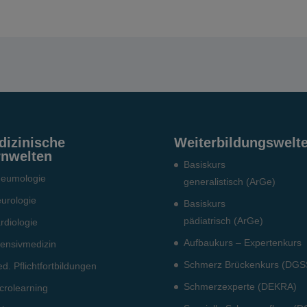
dizinische
Weiterbildungswelt
rnwelten
Basiskurs
eumo­logie
generalistisch (ArGe)
urologie
Basiskurs
pädiatrisch (ArGe)
rdiologie
Aufbaukurs – Expertenkurs
tensiv­medizin
Schmerz Brückenkurs (DGS
d. Pflichtfort­bildun­gen
Schmerzexperte (DEKRA)
crolearning