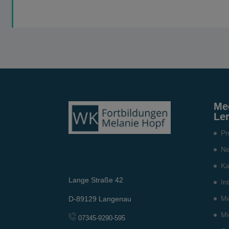
Me
Le
Pn
Ne
Ka
Lange Straße 42
In
Me
D-89129 Langenau
Mi
07345-9290-595