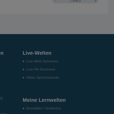
1 VON 2
en
Live-Welten
Live-Web-Seminare
Live-PA-Seminare
Video-Sprechstunde
S)
Meine Lernwelten
Anmelden / kostenlos