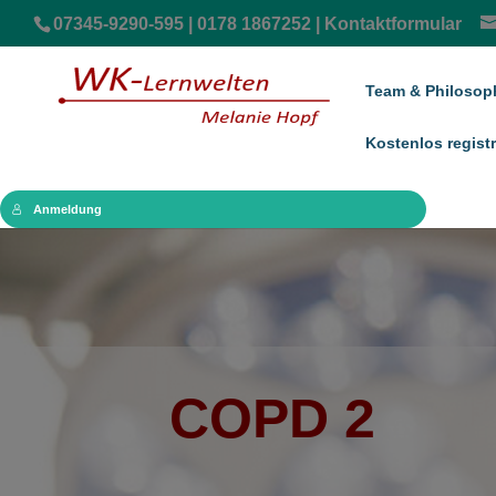
07345-9290-595 | 0178 1867252 |
Kontaktformular
Team & Philosop
Kostenlos registr
Anmeldung
COPD 2