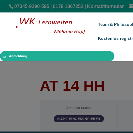
07345-9290-595 | 0178 1867252 |
Kontaktformular
Team & Philosop
Kostenlos registr
Anmeldung
AT 14 HH
Aktueller Status
NICHT EINGESCHRIEBEN