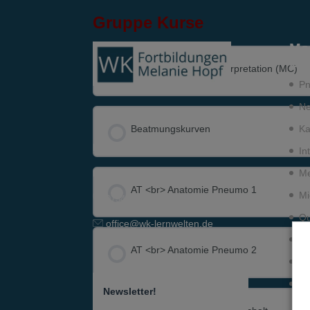
Gruppe Kurse
Me
Le
Beatmungs­kurven-Interpretation (MC)
Pn
Ne
KURS FORTSCHRITT
Ka
Beatmungs­kurven
Lange Straße 42
In
Me
D-89129 Langenau
KURS FORTSCHRITT
AT <br> Anatomie Pneumo 1
Mi
07345-9290-595
Qu
office@wk-lernwelten.de
Po
KURS FORTSCHRITT
AT <br> Anatomie Pneumo 2
Pf
Fa
Newsletter!
KURS FORTSCHRITT