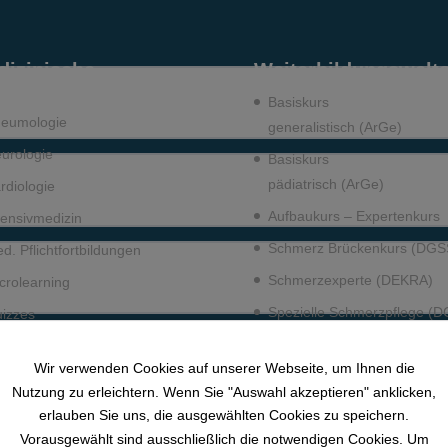
dizinische
Weiterbildungswelt
rnwelten
Basiskurs
eumo­logie
generalistisch (ArGe)
urologie
Basiskurs
0% VOLLSTÄNDIG
0/0 Schritte
pädiatrisch (ArGe)
rdiologie
Aufbaukurs – Expertenkurs
tensiv­medizin
Schmerz Brückenkurs (DGS
d. Pflichtfort­bildun­gen
0% VOLLSTÄNDIG
0/0 Schritte
Schmerzexperte (DEKRA)
crolearning
Spezielle Schmerzpflege (
izzes
FEES (Grundlagen)
0% VOLLSTÄNDIG
0/0 Schritte
dcast
Wir verwenden Cookies auf unserer Webseite, um Ihnen die
Fit für die Pädiatrie
licht-Fort­bildun­gen
Nutzung zu erleichtern. Wenn Sie "Auswahl akzeptieren" anklicken,
WB Praxisanleitung
ch­angestellte: Pneumo­logie
erlauben Sie uns, die ausgewählten Cookies zu speichern.
0% VOLLSTÄNDIG
0/0 Schritte
Vorausgewählt sind ausschließlich die notwendigen Cookies. Um
PA-Pflichtfortbildungen