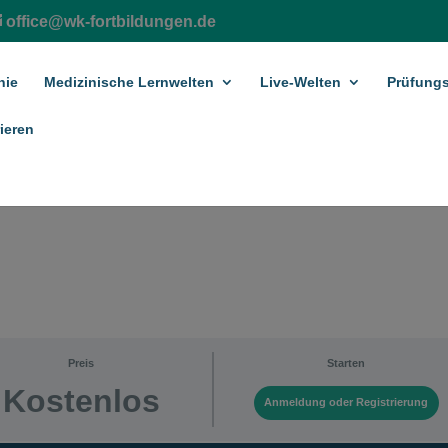
office@wk-fortbildungen.de
hie
Medizinische Lernwelten
Live-Welten
Prüfungs
ieren
Preis
Starten
Kostenlos
Anmeldung oder Registrierung