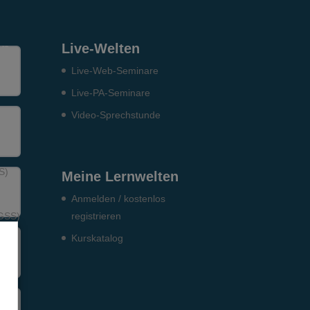
en
Live-Welten
Live-Web-Seminare
Live-PA-Seminare
Video-Sprechstunde
S)
Meine Lernwelten
Anmelden / kostenlos
DGSS)
registrieren
Kurskatalog