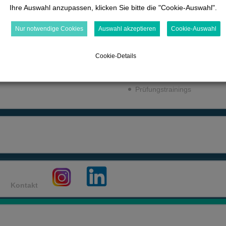
Ihre Auswahl anzupassen, klicken Sie bitte die "Cookie-Auswahl".
Atmungstherapie
TeleDocAssist basic
Nur notwendige Cookies
Auswahl akzeptieren
Cookie-Auswahl
0% VOLLSTÄNDIG
0/0 Schritte
Cookie-Details
Prüfungswelten
0% VOLLSTÄNDIG
0/0 Schritte
Prü­fungs­trai­nings
0% VOLLSTÄNDIG
0/0 Schritte
0% VOLLSTÄNDIG
0/0 Schritte
Kontakt
en dieser Website wurden lizensiert durch: AbobeStock, envato elements
0% VOLLSTÄNDIG
0/0 Schritte