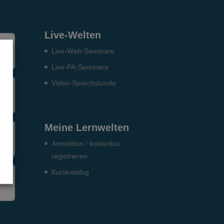
en
Live-Welten
Live-Web-Seminare
Live-PA-Seminare
Video-Sprechstunde
S)
Meine Lernwelten
Anmelden / kostenlos
DGSS)
registrieren
Kurskatalog