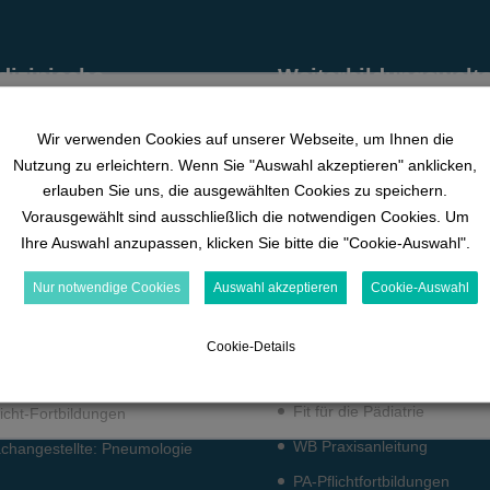
dizinische
Weiterbildungswelt
rnwelten
Basiskurs
eumo­logie
Wir verwenden Cookies auf unserer Webseite, um Ihnen die
generalistisch (ArGe)
Nutzung zu erleichtern. Wenn Sie "Auswahl akzeptieren" anklicken,
urologie
Basiskurs
0% VOLLSTÄNDIG
0/0 Schritte
erlauben Sie uns, die ausgewählten Cookies zu speichern.
pädiatrisch (ArGe)
rdiologie
Vorausgewählt sind ausschließlich die notwendigen Cookies. Um
Aufbaukurs – Expertenkurs
tensiv­medizin
Ihre Auswahl anzupassen, klicken Sie bitte die "Cookie-Auswahl".
Schmerz Brückenkurs (DGS
d. Pflichtfort­bildun­gen
0% VOLLSTÄNDIG
0/0 Schritte
Nur notwendige Cookies
Auswahl akzeptieren
Cookie-Auswahl
Schmerzexperte (DEKRA)
crolearning
Spezielle Schmerzpflege (
izzes
Cookie-Details
FEES (Grundlagen)
0% VOLLSTÄNDIG
0/0 Schritte
dcast
Fit für die Pädiatrie
licht-Fort­bildun­gen
WB Praxisanleitung
ch­angestellte: Pneumo­logie
0% VOLLSTÄNDIG
0/0 Schritte
PA-Pflichtfortbildungen