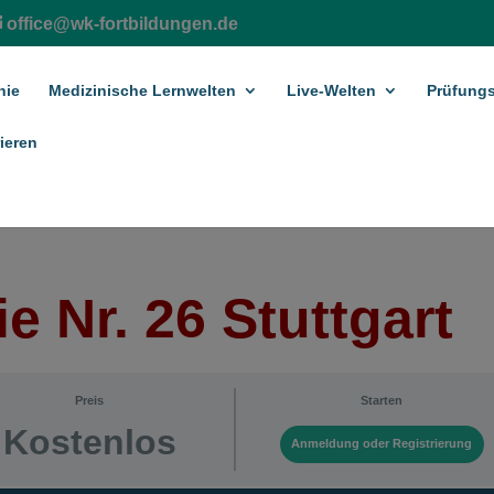
office@wk-fortbildungen.de
hie
Medizinische Lernwelten
Live-Welten
Prüfungs
ieren
e Nr. 26 Stuttgart
Preis
Starten
Kostenlos
Anmeldung oder Registrierung