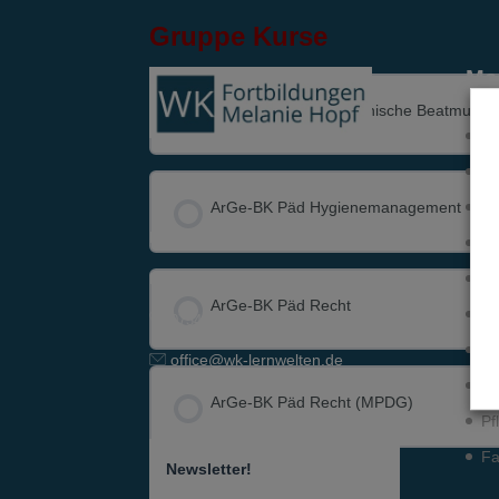
Gruppe Kurse
Me
Le
ArGe-BK Päd Außerklinische Beatmung
Pn
Ne
KURS FORTSCHRITT
Ka
ArGe-BK Päd Hygiene­­ma­na­ge­ment
Lange Straße 42
In
Me
D-89129 Langenau
KURS FORTSCHRITT
ArGe-BK Päd Recht
Mi
07345-9290-595
Qu
office@wk-lernwelten.de
Po
KURS FORTSCHRITT
ArGe-BK Päd Recht (MPDG)
Pf
Fa
Newsletter!
KURS FORTSCHRITT