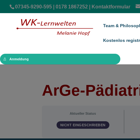
07345-9290-595 | 0178 1867252 |
Kontaktformular
Team & Philosop
Kostenlos registr
Anmeldung
ArGe-Pädiatri
Aktueller Status
NICHT EINGESCHRIEBEN