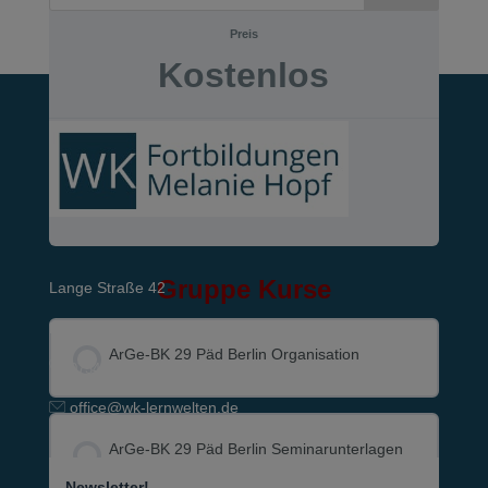
Preis
Kostenlos
Starten
Anmeldung oder Registrierung
Gruppe Kurse
Lange Straße 42
D-89129 Langenau
ArGe-BK 29 Päd Berlin Organisation
07345-9290-595
office@wk-lernwelten.de
KURS FORTSCHRITT
0% VOLLSTÄNDIG
0/0 Schritte
ArGe-BK 29 Päd Berlin Seminar­unterlagen
Newsletter!