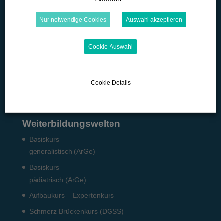
Med. Pflichtfort­bildun­gen
Nur notwendige Cookies
Auswahl akzeptieren
Microlearning
Quizzes
Cookie-Auswahl
Podcast
Pflicht-Fort­bildun­gen
Cookie-Details
Fach­angestellte: Pneumo­logie
Weiterbildungswelten
Basiskurs
generalistisch (ArGe)
Basiskurs
pädiatrisch (ArGe)
Aufbaukurs – Expertenkurs
Schmerz Brückenkurs (DGSS)