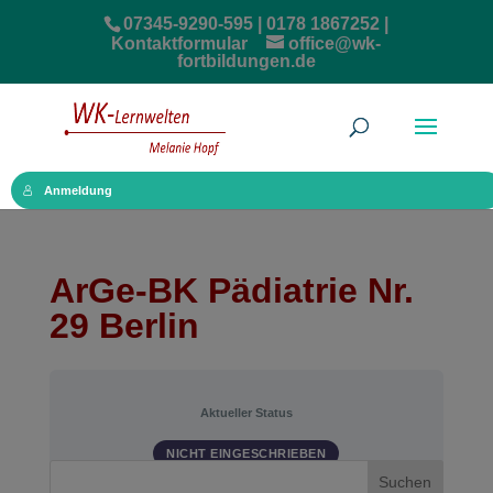
07345-9290-595 | 0178 1867252 |
Kontaktformular
office@wk-
fortbildungen.de
Anmeldung
ArGe-BK Pädiatrie Nr.
29 Berlin
Aktueller Status
NICHT EINGESCHRIEBEN
Suchen