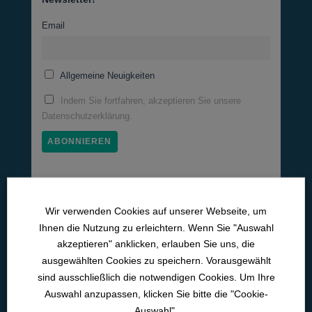
KURS FORTSCHRITT
Email
0% VOLLSTÄNDIG
0/0 Schritte
Allgemeine Neuigkeiten
Indem Sie fortfahren, akzeptieren Sie unsere
Datenschutzerklärung.
Wir verwenden Cookies auf unserer Webseite, um
Medizinische Lernwelten
Ihnen die Nutzung zu erleichtern. Wenn Sie "Auswahl
Pneumo­logie
akzeptieren" anklicken, erlauben Sie uns, die
Neurologie
ausgewählten Cookies zu speichern. Vorausgewählt
sind ausschließlich die notwendigen Cookies. Um Ihre
Kardiologie
Auswahl anzupassen, klicken Sie bitte die "Cookie-
Intensiv­medizin
Auswahl".