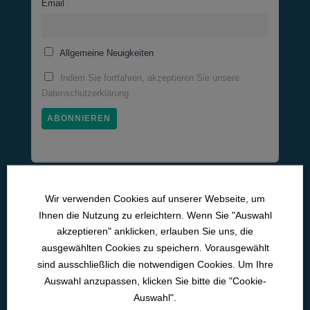
KURS FORTSCHRITT
Email
0% VOLLSTÄNDIG
0/0 Schritte
ArGe-BK <br> Recht (MPDG)
Allgemeine Neuigkeiten
KURS FORTSCHRITT
0% VOLLSTÄNDIG
0/0 Schritte
ArGe-BK <br> Recht
Indem Sie fortfahren, akzeptieren Sie unsere
Datenschutzerklärung.
KURS FORTSCHRITT
0% VOLLSTÄNDIG
0/0 Schritte
ArGe-BK <br> Sekret­manage­ment
KURS FORTSCHRITT
Medizinische Lernwelten
0% VOLLSTÄNDIG
0/0 Schritte
ArGe-BK <br> Basis­über­wachung
Wir verwenden Cookies auf unserer Webseite, um
Pneumo­logie
Ihnen die Nutzung zu erleichtern. Wenn Sie "Auswahl
akzeptieren" anklicken, erlauben Sie uns, die
Neurologie
KURS FORTSCHRITT
ausgewählten Cookies zu speichern. Vorausgewählt
0% VOLLSTÄNDIG
0/0 Schritte
ArGe-BK <br> Telemedizin
Kardiologie
sind ausschließlich die notwendigen Cookies. Um Ihre
Intensiv­medizin
Auswahl anzupassen, klicken Sie bitte die "Cookie-
Auswahl".
Med. Pflichtfort­bildun­gen
KURS FORTSCHRITT