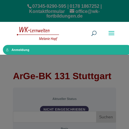
07345-9290-595 | 0178 1867252 |
Kontaktformular
office@wk-
fortbildungen.de
Anmeldung
ArGe-BK 131 Stuttgart
Aktueller Status
NICHT EINGESCHRIEBEN
Suchen
Preis