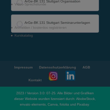
ArGe-BK 131 Stuttgart Organisation
Video-Sprechstunde
KURS FORTSCHRITT
Meine Lernwelten
0% VOLLSTÄNDIG
0/0 Schritte
ArGe-BK 131 Stuttgart Seminar­unterlagen
Anmelden / kostenlos registrieren
Kurskatalog
KURS FORTSCHRITT
0% VOLLSTÄNDIG
0/0 Schritte
Impressum
Datenschutzerklärung
AGB
Kontakt
2023 / Version 3.0: 07-25: Alle Bilder und Grafiken
dieser Website wurden lizensiert durch: AbobeStock,
envato elements, Canva, fotolia und Pixabay.