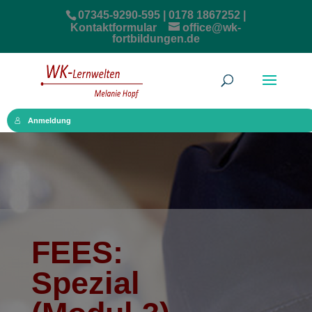
07345-9290-595 | 0178 1867252 |
Kontaktformular
office@wk-
fortbildungen.de
Anmeldung
FEES:
Spezial