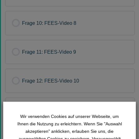
Frage 10: FEES-Video 8
Frage 11: FEES-Video 9
Frage 12: FEES-Video 10
Frage 13: FEES-Video 11
Wir verwenden Cookies auf unserer Webseite, um
Ihnen die Nutzung zu erleichtern. Wenn Sie "Auswahl
akzeptieren" anklicken, erlauben Sie uns, die
Frage 14: FEES-Video 12
ausgewählten Cookies zu speichern. Vorausgewählt