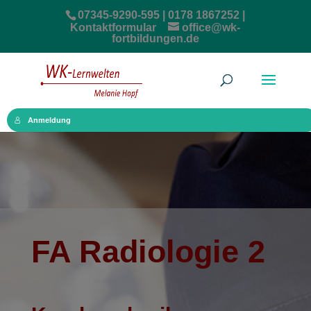
07345-9290-595 | 0178 1867252 |
Kontaktformular
office@wk-
fortbildungen.de
Anmeldung
FA Radiologie 2