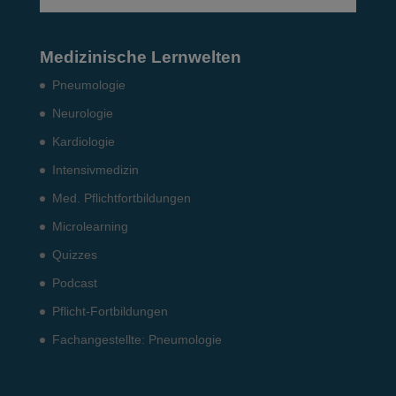
Medizinische Lernwelten
Pneumo­logie
Neurologie
Kardiologie
Intensiv­medizin
Med. Pflichtfort­bildun­gen
Microlearning
Quizzes
Podcast
Pflicht-Fort­bildun­gen
Fach­angestellte: Pneumo­logie