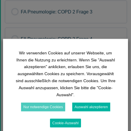
FA Pneumologie: COPD 2 Frage 3
FA Pneumologie: COPD 2 Frage 4
Wir verwenden Cookies auf unserer Webseite, um
Ihnen die Nutzung zu erleichtern. Wenn Sie "Auswahl
FA Pneumologie: COPD 2 Frage 5
akzeptieren" anklicken, erlauben Sie uns, die
ausgewählten Cookies zu speichern. Vorausgewählt
sind ausschließlich die notwendigen Cookies. Um Ihre
Auswahl anzupassen, klicken Sie bitte die "Cookie-
FA Pneumologie: COPD 2 Frage 6
Auswahl".
Nur notwendige Cookies
Auswahl akzeptieren
FA Pneumologie: COPD 2 Frage 7
Cookie-Auswahl