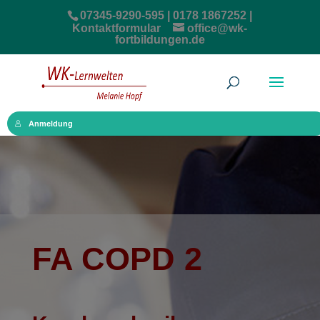
07345-9290-595 | 0178 1867252 |
Kontaktformular
office@wk-
fortbildungen.de
Anmeldung
FA COPD 2