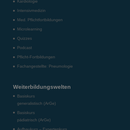
Kardiologie
Intensiv­medizin
Med. Pflichtfort­bildun­gen
Microlearning
Quizzes
Podcast
Pflicht-Fort­bildun­gen
Fach­angestellte: Pneumo­logie
Weiterbildungswelten
Basiskurs
generalistisch (ArGe)
Basiskurs
pädiatrisch (ArGe)
Aufbaukurs – Expertenkurs