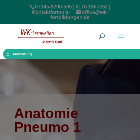
07345-9290-595 | 0178 1867252 |
Kontaktformular
office@wk-
fortbildungen.de
Anmeldung
Anatomie
Pneumo 1