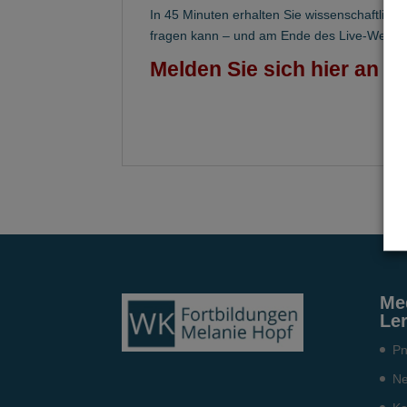
In 45 Minuten erhalten Sie wissenschaftlich 
fragen kann – und am Ende des Live-Web-Sem
Melden Sie sich hier an un
Me
Le
Pn
Ne