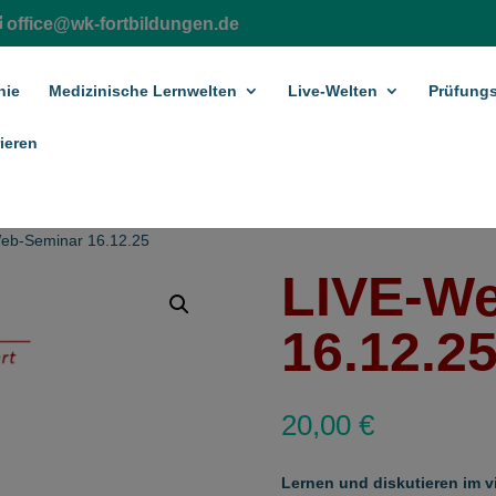
office@wk-fortbildungen.de
hie
Medizinische Lernwelten
Live-Welten
Prüfungs
ieren
eb-Seminar 16.12.25
LIVE-W
16.12.2
20,00
€
Lernen und diskutieren im v