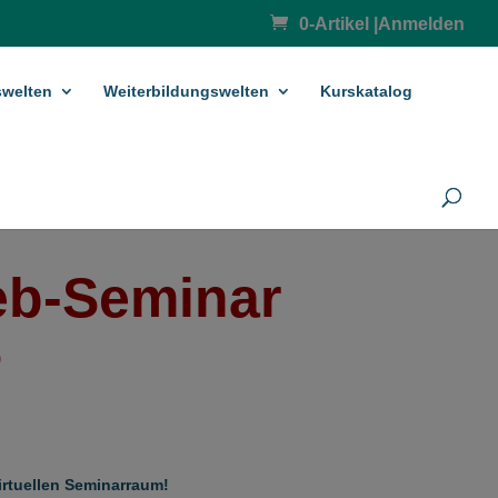
0-Artikel
|
Anmelden
­welten
Weiterbildungswelten
Kurskatalog
eb-Seminar
5
irtuellen Seminarraum!