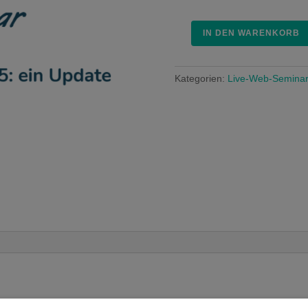
IN DEN WARENKORB
LIVE-
Web-
Seminar
Kategorien:
Live-Web-Semina
16.12.25
Menge