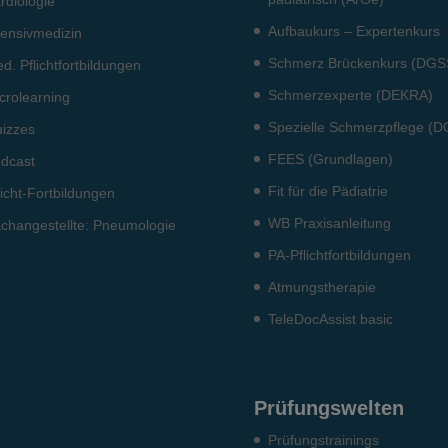
rdiologie
Aufbaukurs – Expertenkurs
tensiv­medizin
Schmerz Brückenkurs (DGS
d. Pflichtfort­bildun­gen
Schmerzexperte (DEKRA)
crolearning
Spezielle Schmerzpflege (
izzes
FEES (Grundlagen)
dcast
Fit für die Pädiatrie
licht-Fort­bildun­gen
WB Praxisanleitung
ch­angestellte: Pneumo­logie
PA-Pflichtfortbildungen
Atmungstherapie
TeleDocAssist basic
Prüfungswelten
Prü­fungs­trai­nings