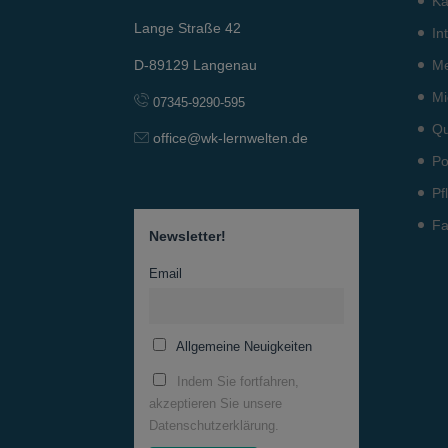
Ka
Lange Straße 42
In
Me
D-89129 Langenau
Mi
07345-9290-595
Qu
office@wk-lernwelten.de
Po
Pf
Fa
Newsletter!
Email
Allgemeine Neuigkeiten
Indem Sie fortfahren,
akzeptieren Sie unsere
Datenschutzerklärung.