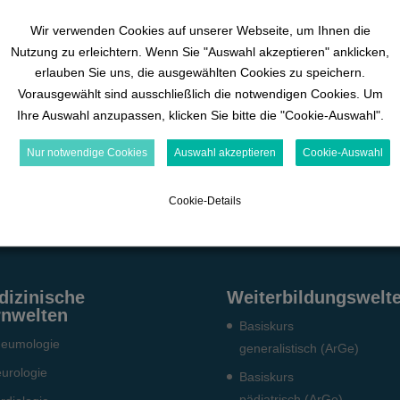
fundiertes Wissen, verständlich präsentiert, dargeboten. Und unsere Ex
Wir verwenden Cookies auf unserer Webseite, um Ihnen die
inars planen wir 15 Minuten für offene Diskussionen ein!
Nutzung zu erleichtern. Wenn Sie "Auswahl akzeptieren" anklicken,
d sichern Sie sich hier einen Platz in der
erlauben Sie uns, die ausgewählten Cookies zu speichern.
Vorausgewählt sind ausschließlich die notwendigen Cookies. Um
Ihre Auswahl anzupassen, klicken Sie bitte die "Cookie-Auswahl".
Nur notwendige Cookies
Auswahl akzeptieren
Cookie-Auswahl
Cookie-Details
dizinische
Weiterbildungswelt
rnwelten
Basiskurs
eumo­logie
generalistisch (ArGe)
urologie
Basiskurs
pädiatrisch (ArGe)