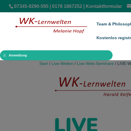
07345-9290-595 | 0178 1867252 |
Kontaktformular
Team & Philosop
Kostenlos registr
Anmeldung
Start
/
Live-Welten
/
Live-Web-Seminare
/ LIVE-W