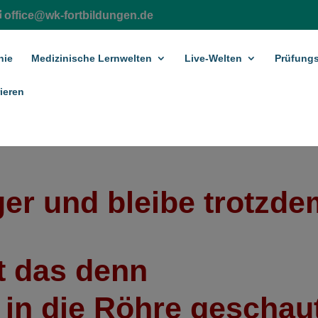
office@wk-fortbildungen.de
hie
Medizinische Lernwelten
Live-Welten
Prüfungs
ieren
er und bleibe trotzde
t das denn
 in die Röhre geschau