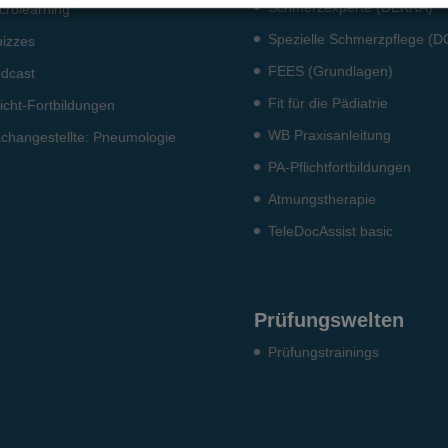
Schmerzexperte (DEKRA)
crolearning
Spezielle Schmerzpflege (
izzes
FEES (Grundlagen)
dcast
Fit für die Pädiatrie
licht-Fort­bildun­gen
WB Praxisanleitung
ch­angestellte: Pneumo­logie
PA-Pflichtfortbildungen
Atmungstherapie
TeleDocAssist basic
Prüfungswelten
Prü­fungs­trai­nings