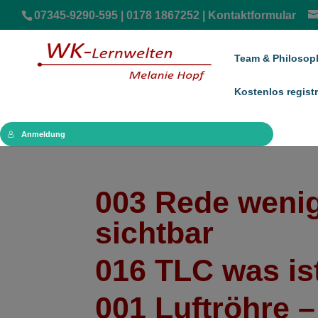
07345-9290-595 | 0178 1867252 |
Kontaktformular
Team & Philosop
Kostenlos registr
Anmeldung
003 Rede wenig
sichtbar
016 TLC was is
001 Luftröhre –