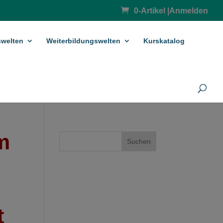
0-Artikel
|
Anmelden
­welten
Weiterbildungswelten
Kurskatalog
m
Suchen
t