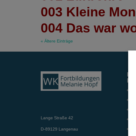
003 Kleine Mon
004 Das war wo
« Ältere Einträge
Me
Le
Pn
Ne
Ka
Lange Straße 42
In
Me
D-89129 Langenau