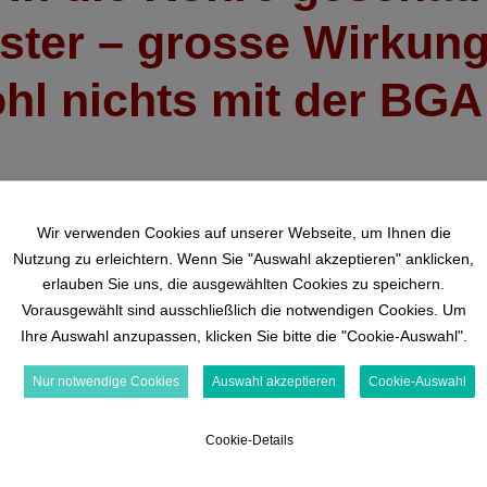
ster – grosse Wirkun
hl nichts mit der BGA
Wir verwenden Cookies auf unserer Webseite, um Ihnen die
Nutzung zu erleichtern. Wenn Sie "Auswahl akzeptieren" anklicken,
dizinische
Weiterbildungswelt
rnwelten
erlauben Sie uns, die ausgewählten Cookies zu speichern.
Basiskurs
Vorausgewählt sind ausschließlich die notwendigen Cookies. Um
eumo­logie
generalistisch (ArGe)
Ihre Auswahl anzupassen, klicken Sie bitte die "Cookie-Auswahl".
urologie
Basiskurs
Nur notwendige Cookies
Auswahl akzeptieren
Cookie-Auswahl
pädiatrisch (ArGe)
rdiologie
Aufbaukurs – Expertenkurs
tensiv­medizin
Cookie-Details
Schmerz Brückenkurs (DGS
d. Pflichtfort­bildun­gen