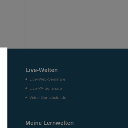
g
en
Live-Welten
Live-Web-Seminare
Live-PA-Seminare
Video-Sprechstunde
S)
Meine Lernwelten