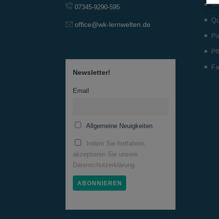
Mi
07345-9290-595
Qu
office@wk-lernwelten.de
Po
Pf
Fa
Newsletter!
Email
Allgemeine Neuigkeiten
Indem Sie fortfahren,
akzeptieren Sie unsere
Datenschutzerklärung.