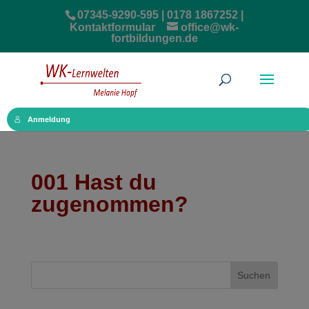
07345-9290-595 | 0178 1867252 |
Kontaktformular
office@wk-
fortbildungen.de
Anmeldung
001 Hast du
zugenommen?
Suchen