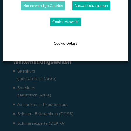
Microlearning
Nur notwendige Cookies
Auswahl akzeptieren
Quizzes
Cookie-Auswahl
Podcast
Pflicht-Fort­bildun­gen
Fach­angestellte: Pneumo­logie
Cookie-Details
Weiterbildungswelten
Basiskurs
generalistisch (ArGe)
Basiskurs
pädiatrisch (ArGe)
Aufbaukurs – Expertenkurs
Schmerz Brückenkurs (DGSS)
Schmerzexperte (DEKRA)