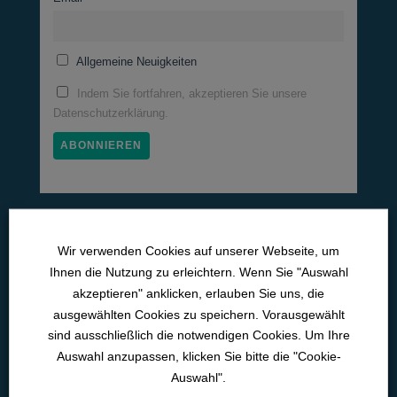
Allgemeine Neuigkeiten
Indem Sie fortfahren, akzeptieren Sie unsere
Datenschutzerklärung.
Medizinische Lernwelten
Wir verwenden Cookies auf unserer Webseite, um
Pneumo­logie
Ihnen die Nutzung zu erleichtern. Wenn Sie "Auswahl
akzeptieren" anklicken, erlauben Sie uns, die
Neurologie
ausgewählten Cookies zu speichern. Vorausgewählt
Kardiologie
sind ausschließlich die notwendigen Cookies. Um Ihre
Intensiv­medizin
Auswahl anzupassen, klicken Sie bitte die "Cookie-
Auswahl".
Med. Pflichtfort­bildun­gen