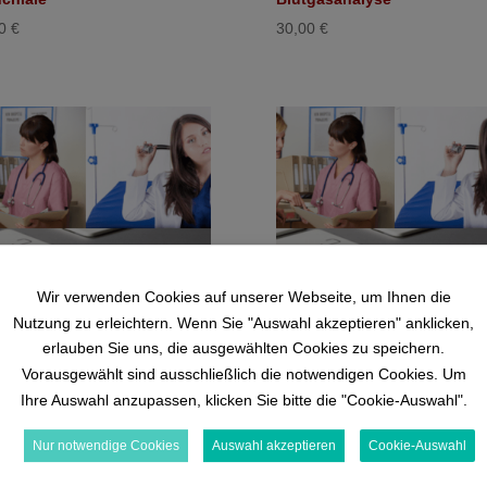
00
€
30,00
€
Wir verwenden Cookies auf unserer Webseite, um Ihnen die
Nutzung zu erleichtern. Wenn Sie "Auswahl akzeptieren" anklicken,
erlauben Sie uns, die ausgewählten Cookies zu speichern.
Vorausgewählt sind ausschließlich die notwendigen Cookies. Um
chtfortbildung COPD
Pflichtfortbildung Datensch
Ihre Auswahl anzupassen, klicken Sie bitte die "Cookie-Auswahl".
00
€
30,00
€
Nur notwendige Cookies
Auswahl akzeptieren
Cookie-Auswahl