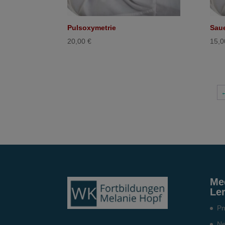
Pulsoxymetrie
Saue
20,00
€
15,
Me
Le
Pn
Ne