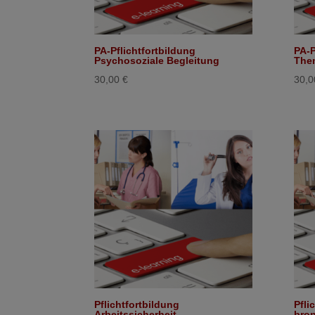
PA-Pflichtfortbildung
PA-P
Psychosoziale Begleitung
Them
30,00
€
30,
Pflichtfortbildung
Pfli
Arbeitssicherheit
bron