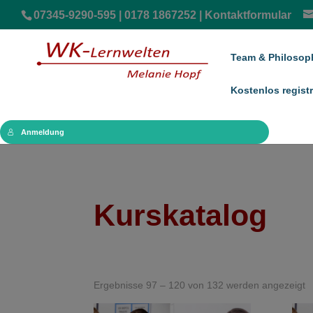
07345-9290-595 | 0178 1867252 |
Kontaktformular
Team & Philosop
Kostenlos registr
Anmeldung
Kurskatalog
Ergebnisse 97 – 120 von 132 werden angezeigt