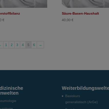
rstoffbilanz
Säure-Basen-Haushalt
00
€
40,00
€
←
1
2
3
4
5
6
→
dizinische
Weiterbildungswelt
rnwelten
Basiskurs
eumo­logie
generalistisch (ArGe)
urologie