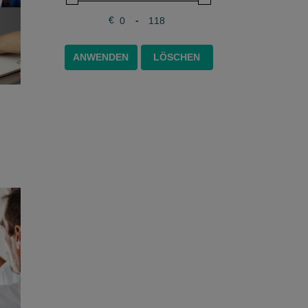
€
-
Minimum Price
Maximum Price
ANWENDEN
LÖSCHEN