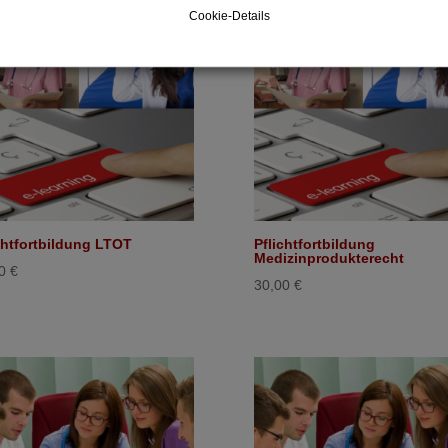
Cookie-Details
chtfortbildung LTOT
Pflichtfortbildung
Medizinprodukterecht
00
€
30,00
€