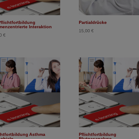
flichtfortbildung
Partialdrücke
enzentrierte Interaktion
15,00
€
00
€
chtfortbildung Asthma
Pflichtfortbildung
chiale
Blutgasanalyse