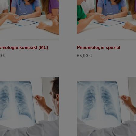
umologie kompakt (MC)
Pneumologie spezial
00
€
65,00
€