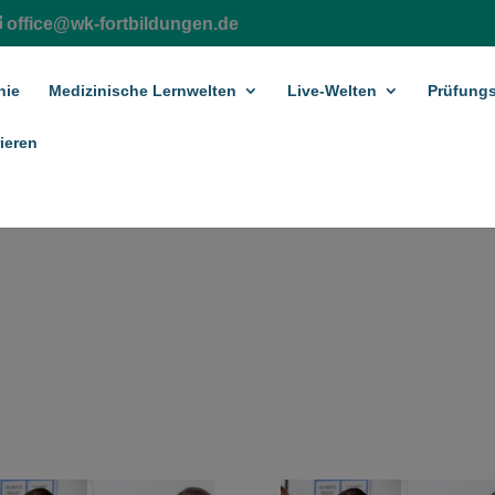
office@wk-fortbildungen.de
hie
Medizinische Lernwelten
Live-Welten
Prüfungs
ieren