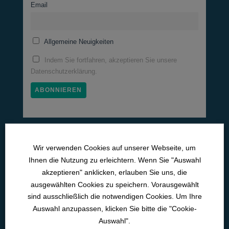
Email
Allgemeine Neuigkeiten
Indem Sie fortfahren, akzeptieren Sie unsere
Datenschutzerklärung.
Medizinische Lernwelten
Wir verwenden Cookies auf unserer Webseite, um
Pneumo­logie
Ihnen die Nutzung zu erleichtern. Wenn Sie "Auswahl
akzeptieren" anklicken, erlauben Sie uns, die
Neurologie
ausgewählten Cookies zu speichern. Vorausgewählt
Kardiologie
sind ausschließlich die notwendigen Cookies. Um Ihre
Auswahl anzupassen, klicken Sie bitte die "Cookie-
Intensiv­medizin
Auswahl".
Med. Pflichtfort­bildun­gen