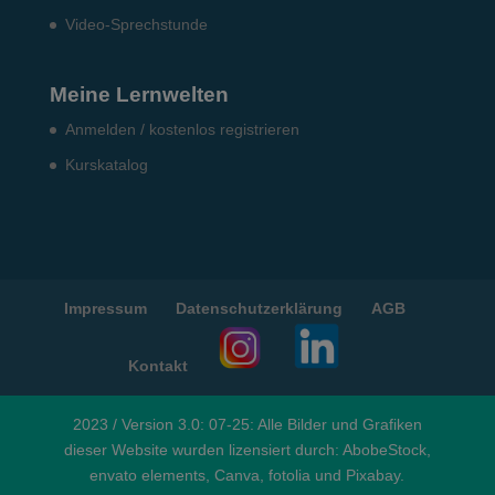
Video-Sprechstunde
Meine Lernwelten
Anmelden / kostenlos registrieren
Kurskatalog
Impressum
Datenschutzerklärung
AGB
Kontakt
2023 / Version 3.0: 07-25: Alle Bilder und Grafiken
dieser Website wurden lizensiert durch: AbobeStock,
envato elements, Canva, fotolia und Pixabay.