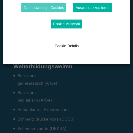
Microlearning
Nur notwendige Cookies
Auswahl akzeptieren
Quizzes
Cookie-Auswahl
Podcast
Pflicht-Fort­bildun­gen
Fach­angestellte: Pneumo­logie
Cookie-Details
Weiterbildungswelten
Basiskurs
generalistisch (ArGe)
Basiskurs
pädiatrisch (ArGe)
Aufbaukurs – Expertenkurs
Schmerz Brückenkurs (DGSS)
Schmerzexperte (DEKRA)