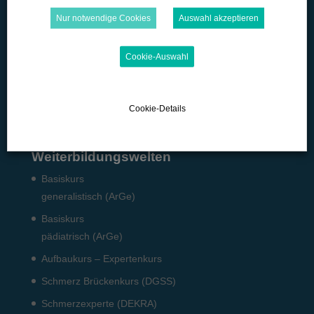
Microlearning
Nur notwendige Cookies
Auswahl akzeptieren
Quizzes
Cookie-Auswahl
Podcast
Pflicht-Fort­bildun­gen
Fach­angestellte: Pneumo­logie
Cookie-Details
Weiterbildungswelten
Basiskurs
generalistisch (ArGe)
Basiskurs
pädiatrisch (ArGe)
Aufbaukurs – Expertenkurs
Schmerz Brückenkurs (DGSS)
Schmerzexperte (DEKRA)