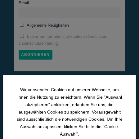
Email
Allgemeine Neuigkeiten
Indem Sie fortfahren, akzeptieren Sie unsere
Datenschutzerklärung.
Medizinische Lernwelten
Wir verwenden Cookies auf unserer Webseite, um
Pneumo­logie
Ihnen die Nutzung zu erleichtern. Wenn Sie "Auswahl
akzeptieren" anklicken, erlauben Sie uns, die
Neurologie
ausgewählten Cookies zu speichern. Vorausgewählt
Kardiologie
sind ausschließlich die notwendigen Cookies. Um Ihre
Auswahl anzupassen, klicken Sie bitte die "Cookie-
Intensiv­medizin
Auswahl".
Med. Pflichtfort­bildun­gen