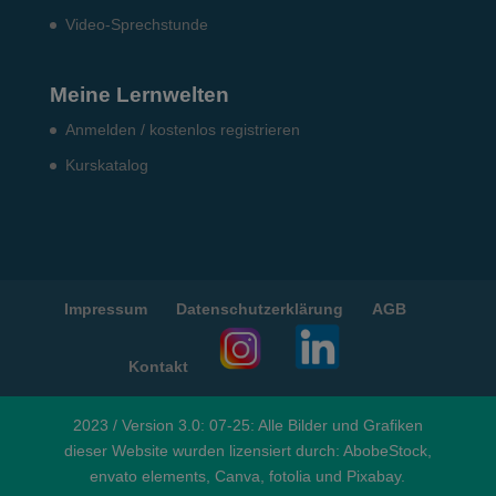
Video-Sprechstunde
Meine Lernwelten
Anmelden / kostenlos registrieren
Kurskatalog
Impressum
Datenschutzerklärung
AGB
Kontakt
2023 / Version 3.0: 07-25: Alle Bilder und Grafiken
dieser Website wurden lizensiert durch: AbobeStock,
envato elements, Canva, fotolia und Pixabay.