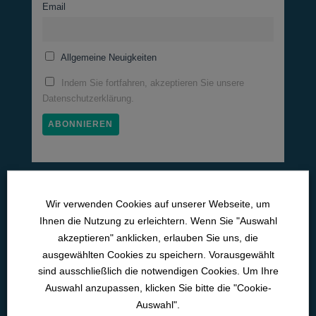
Email
Allgemeine Neuigkeiten
Indem Sie fortfahren, akzeptieren Sie unsere
Datenschutzerklärung.
Medizinische Lernwelten
Wir verwenden Cookies auf unserer Webseite, um
Pneumo­logie
Ihnen die Nutzung zu erleichtern. Wenn Sie "Auswahl
akzeptieren" anklicken, erlauben Sie uns, die
Neurologie
ausgewählten Cookies zu speichern. Vorausgewählt
Kardiologie
sind ausschließlich die notwendigen Cookies. Um Ihre
Auswahl anzupassen, klicken Sie bitte die "Cookie-
Intensiv­medizin
Auswahl".
Med. Pflichtfort­bildun­gen