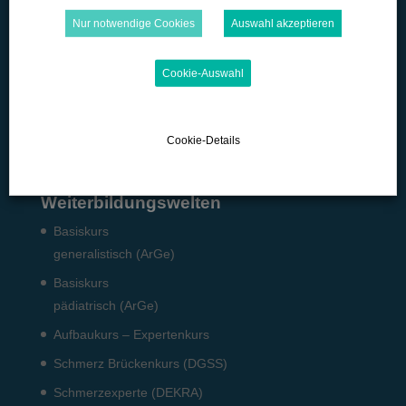
Microlearning
Nur notwendige Cookies
Auswahl akzeptieren
Quizzes
Cookie-Auswahl
Podcast
Pflicht-Fort­bildun­gen
Fach­angestellte: Pneumo­logie
Cookie-Details
Weiterbildungswelten
Basiskurs
generalistisch (ArGe)
Basiskurs
pädiatrisch (ArGe)
Aufbaukurs – Expertenkurs
Schmerz Brückenkurs (DGSS)
Schmerzexperte (DEKRA)