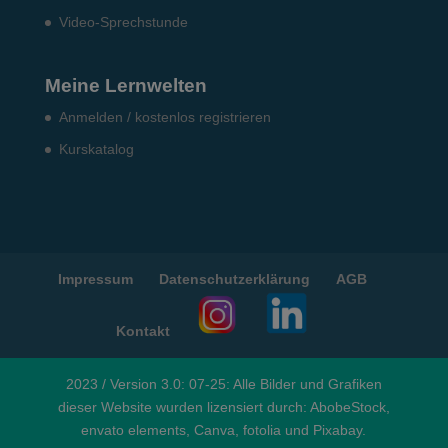
Video-Sprechstunde
Meine Lernwelten
Anmelden / kostenlos registrieren
Kurskatalog
Impressum
Datenschutzerklärung
AGB
Kontakt
2023 / Version 3.0: 07-25: Alle Bilder und Grafiken
dieser Website wurden lizensiert durch: AbobeStock,
envato elements, Canva, fotolia und Pixabay.