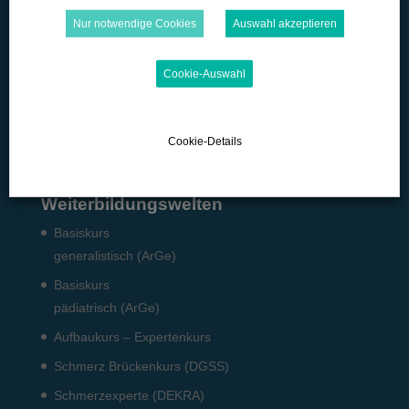
Microlearning
Nur notwendige Cookies
Auswahl akzeptieren
Quizzes
Cookie-Auswahl
Podcast
Pflicht-Fort­bildun­gen
Fach­angestellte: Pneumo­logie
Cookie-Details
Weiterbildungswelten
Basiskurs
generalistisch (ArGe)
Basiskurs
pädiatrisch (ArGe)
Aufbaukurs – Expertenkurs
Schmerz Brückenkurs (DGSS)
Schmerzexperte (DEKRA)