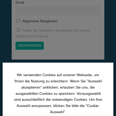
Email
Allgemeine Neuigkeiten
Indem Sie fortfahren, akzeptieren Sie unsere
Datenschutzerklärung.
Medizinische Lernwelten
Wir verwenden Cookies auf unserer Webseite, um
Pneumo­logie
Ihnen die Nutzung zu erleichtern. Wenn Sie "Auswahl
akzeptieren" anklicken, erlauben Sie uns, die
Neurologie
ausgewählten Cookies zu speichern. Vorausgewählt
Kardiologie
sind ausschließlich die notwendigen Cookies. Um Ihre
Auswahl anzupassen, klicken Sie bitte die "Cookie-
Intensiv­medizin
Auswahl".
Med. Pflichtfort­bildun­gen