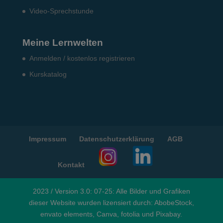
Video-Sprechstunde
Meine Lernwelten
Anmelden / kostenlos registrieren
Kurskatalog
Impressum
Datenschutzerklärung
AGB
Kontakt
2023 / Version 3.0: 07-25: Alle Bilder und Grafiken
dieser Website wurden lizensiert durch: AbobeStock,
envato elements, Canva, fotolia und Pixabay.