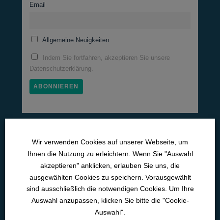
Email
Allgemeine Neuigkeiten
Indem Sie fortfahren, akzeptieren Sie unsere
Datenschutzerklärung.
Medizinische Lernwelten
Wir verwenden Cookies auf unserer Webseite, um
Pneumo­logie
Ihnen die Nutzung zu erleichtern. Wenn Sie "Auswahl
akzeptieren" anklicken, erlauben Sie uns, die
Neurologie
ausgewählten Cookies zu speichern. Vorausgewählt
Kardiologie
sind ausschließlich die notwendigen Cookies. Um Ihre
Auswahl anzupassen, klicken Sie bitte die "Cookie-
Intensiv­medizin
Auswahl".
Med. Pflichtfort­bildun­gen