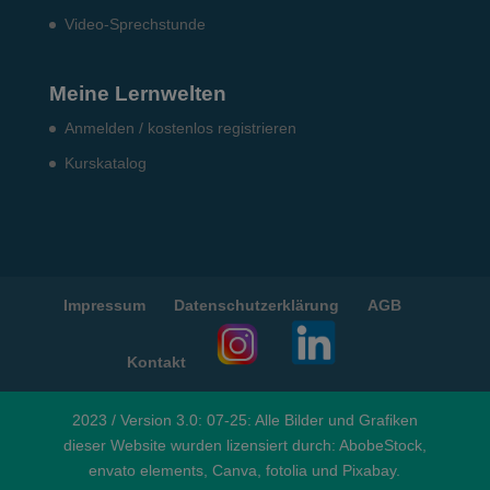
Video-Sprechstunde
Meine Lernwelten
Anmelden / kostenlos registrieren
Kurskatalog
Impressum
Datenschutzerklärung
AGB
Kontakt
2023 / Version 3.0: 07-25: Alle Bilder und Grafiken
dieser Website wurden lizensiert durch: AbobeStock,
envato elements, Canva, fotolia und Pixabay.