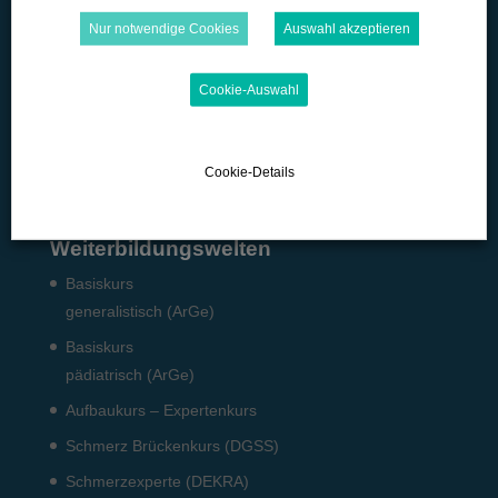
Microlearning
Nur notwendige Cookies
Auswahl akzeptieren
Quizzes
Cookie-Auswahl
Podcast
Pflicht-Fort­bildun­gen
Fach­angestellte: Pneumo­logie
Cookie-Details
Weiterbildungswelten
Basiskurs
generalistisch (ArGe)
Basiskurs
pädiatrisch (ArGe)
Aufbaukurs – Expertenkurs
Schmerz Brückenkurs (DGSS)
Schmerzexperte (DEKRA)