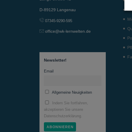
In
Me
D-89129 Langenau
Mi
07345-9290-595
Qu
office@wk-lernwelten.de
Po
Pf
Fa
Newsletter!
Email
Allgemeine Neuigkeiten
Indem Sie fortfahren,
akzeptieren Sie unsere
Datenschutzerklärung.