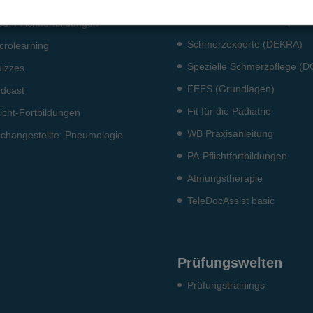
tensiv­medizin
Schmerz Brückenkurs (DGS
d. Pflichtfort­bildun­gen
Schmerzexperte (DEKRA)
crolearning
Spezielle Schmerzpflege (
izzes
FEES (Grundlagen)
dcast
Fit für die Pädiatrie
licht-Fort­bildun­gen
WB Praxisanleitung
ch­angestellte: Pneumo­logie
PA-Pflichtfortbildungen
Atmungstherapie
TeleDocAssist basic
Prüfungswelten
Prü­fungs­trai­nings