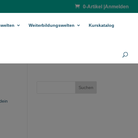
0-Artikel
|
Anmelden
­welten
Weiterbildungswelten
Kurskatalog
Suchen
dein