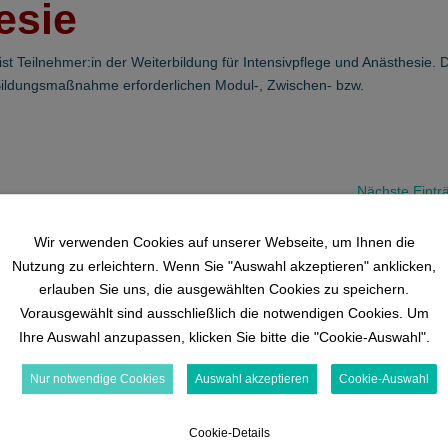
esie
bist Teilnehmer:in der Weiterbildung für Intensivpflege und Anästhesie. 
r Bildungsmaßnahme erforderlichen Modul-, Zwischen- bzw.
Nächste Eintr
Wir verwenden Cookies auf unserer Webseite, um Ihnen die
Nutzung zu erleichtern. Wenn Sie "Auswahl akzeptieren" anklicken,
erlauben Sie uns, die ausgewählten Cookies zu speichern.
dizinische
Weiterbildungswelt
Vorausgewählt sind ausschließlich die notwendigen Cookies. Um
rnwelten
Basiskurs
Ihre Auswahl anzupassen, klicken Sie bitte die "Cookie-Auswahl".
eumo­logie
generalistisch (ArGe)
Nur notwendige Cookies
Auswahl akzeptieren
Cookie-Auswahl
urologie
Basiskurs
pädiatrisch (ArGe)
rdiologie
Cookie-Details
Aufbaukurs – Expertenkurs