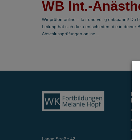
WB Int.-Anästh
Wir prüfen online – fair und völlig entspannt! Du 
Leitung hat sich dazu entschieden, die in deine
Abschlussprüfungen online...
Me
Le
Pn
Ne
Ka
Lange Straße 42