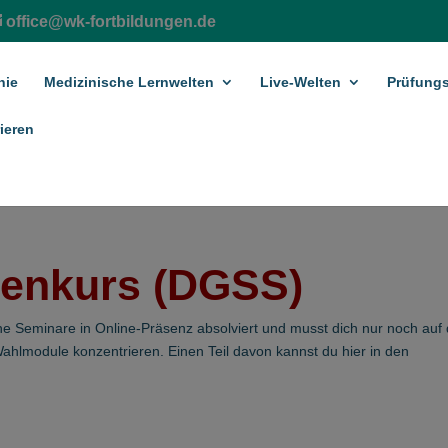
office@wk-fortbildungen.de
hie
Medizinische Lernwelten
Live-Welten
Prüfungs
ieren
enkurs (DGSS)
ine Seminare in Online-Präsenz absolviert und musst dich nur noch auf 
ahlmodule konzentrieren. Einen Teil davon kannst du hier in den