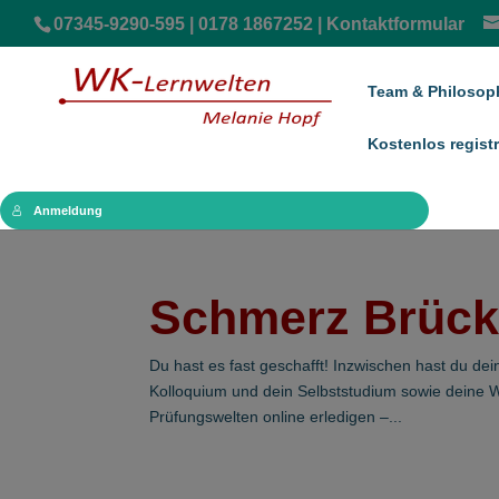
07345-9290-595 | 0178 1867252 |
Kontaktformular
Team & Philosop
Kostenlos registr
Anmeldung
Schmerz Brück
Du hast es fast geschafft! Inzwischen hast du de
Kolloquium und dein Selbststudium sowie deine W
Prüfungswelten online erledigen –...