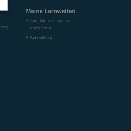
S)
Meine Lernwelten
Anmelden / kostenlos
DGSS)
registrieren
Kurskatalog