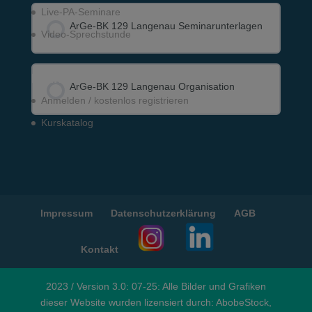
Live-PA-Seminare
KURS FORTSCHRITT
0% VOLLSTÄNDIG
0/0 Schritte
ArGe-BK 129 Langenau Seminar­unterlagen
Video-Sprechstunde
KURS FORTSCHRITT
Meine Lernwelten
0% VOLLSTÄNDIG
0/0 Schritte
ArGe-BK 129 Langenau Organisation
Anmelden / kostenlos registrieren
Kurskatalog
KURS FORTSCHRITT
0% VOLLSTÄNDIG
0/0 Schritte
Impressum
Datenschutzerklärung
AGB
Kontakt
2023 / Version 3.0: 07-25: Alle Bilder und Grafiken
dieser Website wurden lizensiert durch: AbobeStock,