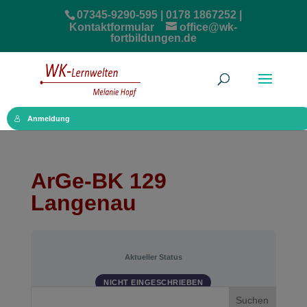
07345-9290-595 | 0178 1867252 |
Kontaktformular
office@wk-
fortbildungen.de
Anmeldung
ArGe-BK 129
Langenau
Aktueller Status
NICHT EINGESCHRIEBEN
Suchen