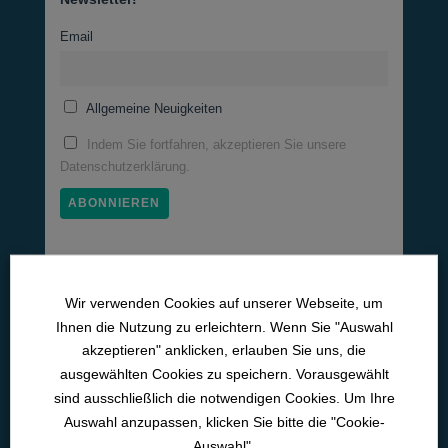
KURS FORTSCHRITT
Email
0% VOLLSTÄNDIG
0/0 Schritte
ArGe-BK <br> Recht (MPDG)
Allgemeine Neuigkeiten
KURS FORTSCHRITT
0% VOLLSTÄNDIG
0/0 Schritte
ArGe-BK <br> Recht
Indem Sie fortfahren, akzeptieren Sie unsere
Datenschutzerklärung.
KURS FORTSCHRITT
0% VOLLSTÄNDIG
0/0 Schritte
ArGe-BK <br> Sekret­manage­ment
KURS FORTSCHRITT
Wir verwenden Cookies auf unserer Webseite, um
Medizinische Lernwelten
0% VOLLSTÄNDIG
0/0 Schritte
ArGe-BK <br> Basis­über­wachung
Ihnen die Nutzung zu erleichtern. Wenn Sie "Auswahl
Pneumo­logie
akzeptieren" anklicken, erlauben Sie uns, die
Neurologie
ausgewählten Cookies zu speichern. Vorausgewählt
KURS FORTSCHRITT
0% VOLLSTÄNDIG
0/0 Schritte
sind ausschließlich die notwendigen Cookies. Um Ihre
ArGe-BK <br> Telemedizin
Kardiologie
Auswahl anzupassen, klicken Sie bitte die "Cookie-
Intensiv­medizin
Auswahl".