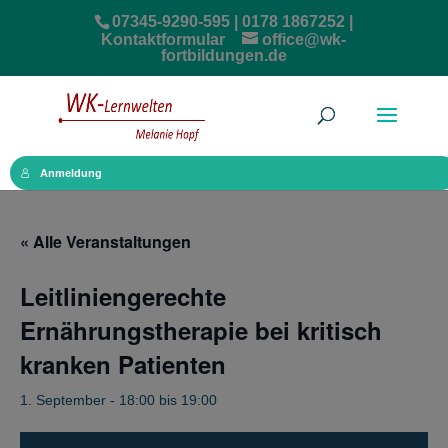
07345-9290-595 | 0178 1867252 |
Kontaktformular
office@wk-
fortbildungen.de
Anmeldung
« Alle Veranstaltungen
Leitliniengerechte
Ernährungstherapie bei kritisch
kranken Patienten
1. September - 18:00
bis
19:00