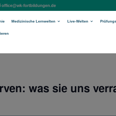
office@wk-fortbildungen.de
hie
Medizinische Lernwelten
Live-Welten
Prüfungs
ieren
en: was sie uns verr