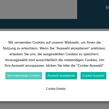
raten!
Wir verwenden Cookies auf unserer Webseite, um Ihnen die
DETAILS
Nutzung zu erleichtern. Wenn Sie "Auswahl akzeptieren" anklicken,
erlauben Sie uns, die ausgewählten Cookies zu speichern.
Datum:
Vorausgewählt sind ausschließlich die notwendigen Cookies. Um
18. August
Ihre Auswahl anzupassen, klicken Sie bitte die "Cookie-Auswahl".
Zeit:
18:00 bis 19:00
Nur notwendige Cookies
Auswahl akzeptieren
Cookie-Auswahl
Veranstaltungskategorie
:
Cookie-Details
Live-Web-Seminare