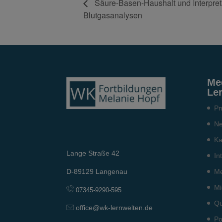
Säure-Basen-Haushalt und Interpret
Blutgasanalysen
Me
Le
Pn
Ne
Ka
Lange Straße 42
In
Me
D-89129 Langenau
Mi
07345-9290-595
Qu
office@wk-lernwelten.de
Po