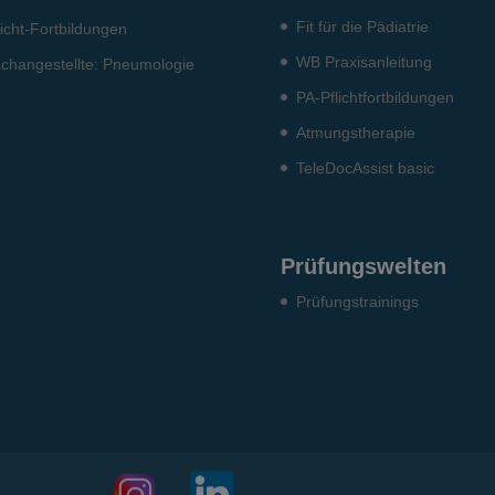
Fit für die Pädiatrie
licht-Fort­bildun­gen
WB Praxisanleitung
ch­angestellte: Pneumo­logie
PA-Pflichtfortbildungen
Atmungstherapie
TeleDocAssist basic
Prüfungswelten
Prü­fungs­trai­nings