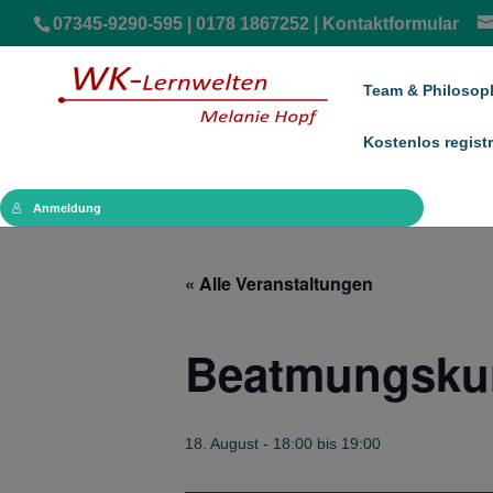
07345-9290-595 | 0178 1867252 |
Kontaktformular
Team & Philosop
Kostenlos registr
Anmeldung
« Alle Veranstaltungen
Beatmungskurv
18. August - 18:00
bis
19:00