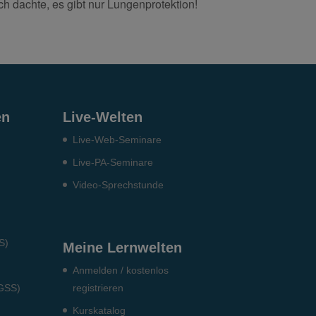
 dachte, es gibt nur Lungenprotektion!
en
Live-Welten
Live-Web-Seminare
Live-PA-Seminare
Video-Sprechstunde
S)
Meine Lernwelten
Anmelden / kostenlos
DGSS)
registrieren
Kurskatalog