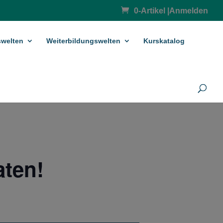
0-Artikel
|
Anmelden
­welten
Weiterbildungswelten
Kurskatalog
aten!