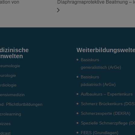
Diaphragmaprotektive Beatmung – ich
ation von
dizinische
Weiterbildungswelt
rnwelten
Basiskurs
eumo­logie
generalistisch (ArGe)
urologie
Basiskurs
pädiatrisch (ArGe)
rdiologie
Aufbaukurs – Expertenkurs
tensiv­medizin
Schmerz Brückenkurs (DGS
d. Pflichtfort­bildun­gen
Schmerzexperte (DEKRA)
crolearning
Spezielle Schmerzpflege (
izzes
FEES (Grundlagen)
dcast