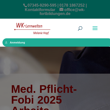
07345-9290-595 | 0178 1867252 |
Kontaktformular
office@wk-
fortbildungen.de
Anmeldung
Med. Pflicht-
Fobi 2025