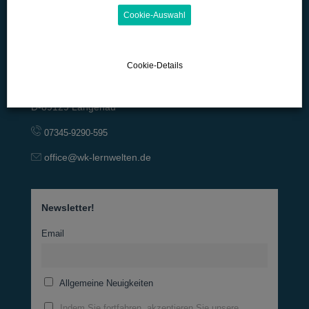
Cookie-Auswahl
Cookie-Details
Lange Straße 42
D-89129 Langenau
07345-9290-595
office@wk-lernwelten.de
Newsletter!
Email
Allgemeine Neuigkeiten
Indem Sie fortfahren, akzeptieren Sie unsere