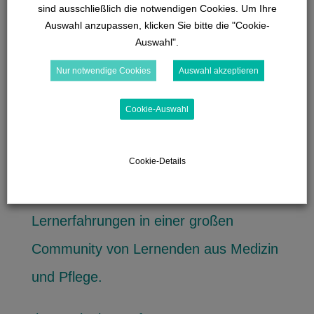
sind ausschließlich die notwendigen Cookies. Um Ihre
einfache als auch schwierige
Auswahl anzupassen, klicken Sie bitte die "Cookie-
Auswahl".
Problemstellen bewältigen müssen.
Nur notwendige Cookies
Auswahl akzeptieren
Dabei sammeln Sie Lernpunkte, die
Ihnen den Eintritt in immer komplexere
Cookie-Auswahl
Lernwelten ermöglichen. So werden Sie
Cookie-Details
zum Meister Ihres Fachs!
Ich freue
mich auf Sie und gemeinsame
Lernerfahrungen in einer großen
Community von Lernenden aus Medizin
und Pflege.