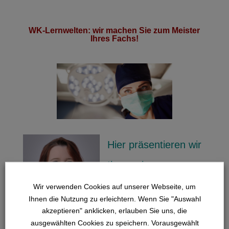
WK-Lernwelten: wir machen Sie zum Meister
Ihres Fachs!
Hier präsentieren wir
Ihnen eine
Lernplattform, auf
Wir verwenden Cookies auf unserer Webseite, um
Ihnen die Nutzung zu erleichtern. Wenn Sie "Auswahl
der Sie spannende
akzeptieren" anklicken, erlauben Sie uns, die
ausgewählten Cookies zu speichern. Vorausgewählt
Lernwelten ergründen und sowohl